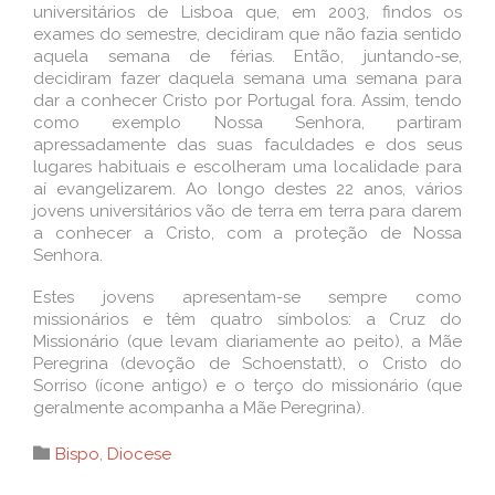
universitários de Lisboa que, em 2003, findos os
exames do semestre, decidiram que não fazia sentido
aquela semana de férias. Então, juntando-se,
decidiram fazer daquela semana uma semana para
dar a conhecer Cristo por Portugal fora. Assim, tendo
como exemplo Nossa Senhora, partiram
apressadamente das suas faculdades e dos seus
lugares habituais e escolheram uma localidade para
aí evangelizarem. Ao longo destes 22 anos, vários
jovens universitários vão de terra em terra para darem
a conhecer a Cristo, com a proteção de Nossa
Senhora.
Estes jovens apresentam-se sempre como
missionários e têm quatro símbolos: a Cruz do
Missionário (que levam diariamente ao peito), a Mãe
Peregrina (devoção de Schoenstatt), o Cristo do
Sorriso (ícone antigo) e o terço do missionário (que
geralmente acompanha a Mãe Peregrina).
Category

Bispo
,
Diocese