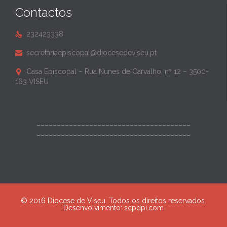
Contactos
232423338

secretariaepiscopal@diocesedeviseu.pt

Casa Episcopal – Rua Nunes de Carvalho, nº 12 – 3500-

163 VISEU
______________________________________
______________________________________
© 2016 Diocese de Viseu. Todos os direitos reservados.
Desenvolvimento:
scpdpi.com