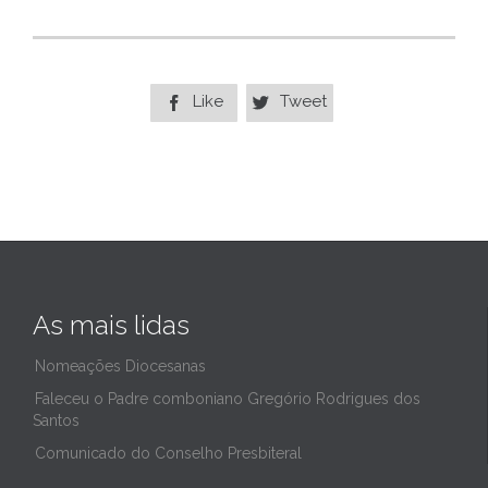
Like
Tweet


As mais lidas
Nomeações Diocesanas
Faleceu o Padre comboniano Gregório Rodrigues dos
Santos
Comunicado do Conselho Presbiteral