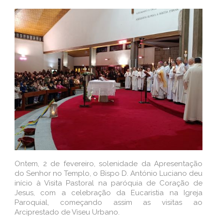
Ontem, 2 de fevereiro, solenidade da Apresentação
do Senhor no Templo, o Bispo D. António Luciano deu
início à Visita Pastoral na paróquia de Coração de
Jesus, com a celebração da Eucaristia na Igreja
Paroquial, começando assim as visitas ao
Arciprestado de Viseu Urbano.