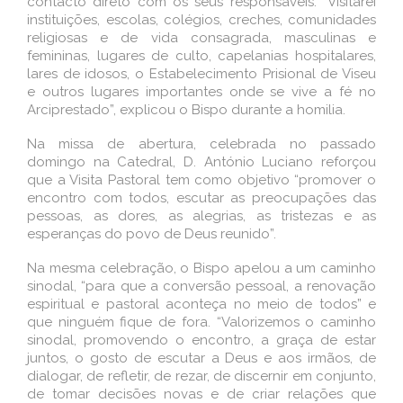
contacto direto com os seus responsáveis. “Visitarei
instituições, escolas, colégios, creches, comunidades
religiosas e de vida consagrada, masculinas e
femininas, lugares de culto, capelanias hospitalares,
lares de idosos, o Estabelecimento Prisional de Viseu
e outros lugares importantes onde se vive a fé no
Arciprestado”, explicou o Bispo durante a homilia.
Na missa de abertura, celebrada no passado
domingo na Catedral, D. António Luciano reforçou
que a Visita Pastoral tem como objetivo “promover o
encontro com todos, escutar as preocupações das
pessoas, as dores, as alegrias, as tristezas e as
esperanças do povo de Deus reunido”.
Na mesma celebração, o Bispo apelou a um caminho
sinodal, “para que a conversão pessoal, a renovação
espiritual e pastoral aconteça no meio de todos” e
que ninguém fique de fora. “Valorizemos o caminho
sinodal, promovendo o encontro, a graça de estar
juntos, o gosto de escutar a Deus e aos irmãos, de
dialogar, de refletir, de rezar, de discernir em conjunto,
de tomar decisões novas e de criar relações que