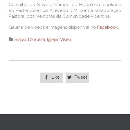
Carvalho da Silva; e Campo de Madalena, confiada
ao Padre José Luís Azevedo, CM, com a colaboração
Pastoral dos Membros da Comunidade Vicentina.
Galeria de vídeos e imagens disponível no
Facebook
.
Category

Bispo
,
Diocese
,
Igreja
,
Viseu
Like
Tweet

