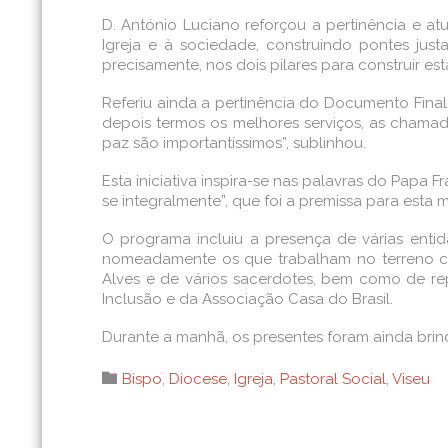
D. António Luciano reforçou a pertinência e at
Igreja e à sociedade, construindo pontes jus
precisamente, nos dois pilares para construir e
Referiu ainda a pertinência do Documento Final 
depois termos os melhores serviços, as chamad
paz são importantíssimos”, sublinhou.
Esta iniciativa inspira-se nas palavras do Papa Fr
se integralmente”, que foi a premissa para esta 
O programa incluiu a presença de várias entid
nomeadamente os que trabalham no terreno com
Alves e de vários sacerdotes, bem como de re
Inclusão e da Associação Casa do Brasil.
Durante a manhã, os presentes foram ainda br
Category

Bispo
,
Diocese
,
Igreja
,
Pastoral Social
,
Viseu