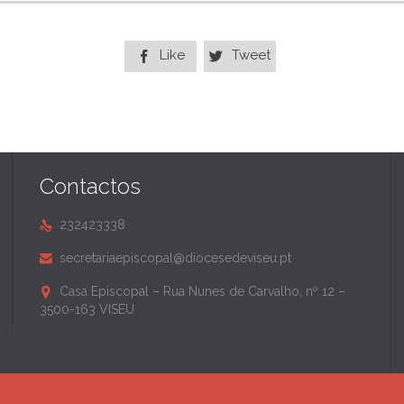
Like
Tweet


Contactos
232423338

secretariaepiscopal@diocesedeviseu.pt

Casa Episcopal – Rua Nunes de Carvalho, nº 12 –

3500-163 VISEU