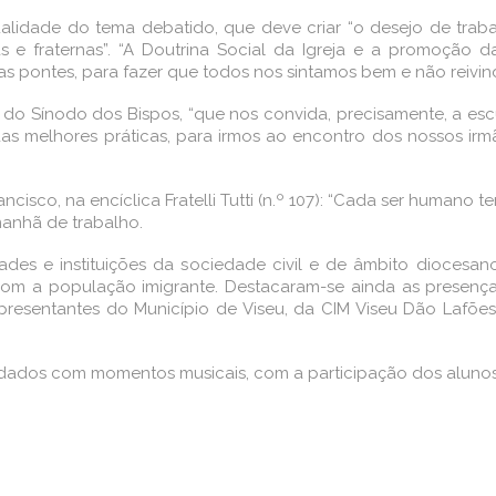
ualidade do tema debatido, que deve criar “o desejo de traba
tas e fraternas”. “A Doutrina Social da Igreja e a promoção
stas pontes, para fazer que todos nos sintamos bem e não reivi
do Sínodo dos Bispos, “que nos convida, precisamente, a escuta
as melhores práticas, para irmos ao encontro dos nossos irm
ancisco, na encíclica Fratelli Tutti (n.º 107): “Cada ser humano
manhã de trabalho.
ades e instituições da sociedade civil e de âmbito diocesan
 a população imigrante. Destacaram-se ainda as presenças 
presentantes do Município de Viseu, da CIM Viseu Dão Lafões
indados com momentos musicais, com a participação dos aluno