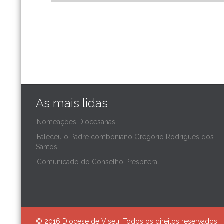
As mais lidas
Nomeações Diocesanas
Faleceu o Padre comboniano Gregório Rodrigues dos
Santos
Comunicado do Conselho Presbiteral
© 2016 Diocese de Viseu. Todos os direitos reservados.