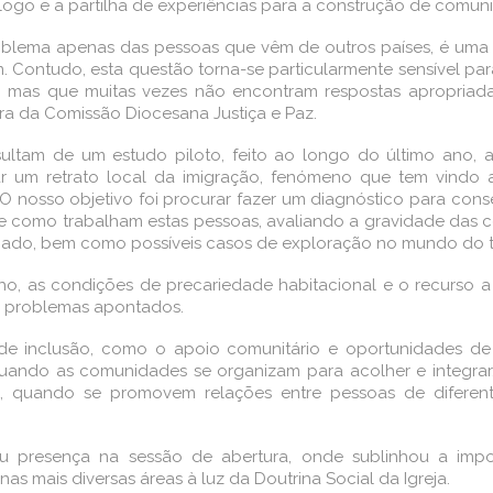
logo e a partilha de experiências para a construção de comunid
blema apenas das pessoas que vêm de outros países, é uma 
. Contudo, esta questão torna-se particularmente sensível pa
ugar, mas que muitas vezes não encontram respostas apropria
ra da Comissão Diocesana Justiça e Paz.
sultam de um estudo piloto, feito ao longo do último ano, a
ar um retrato local da imigração, fenómeno que tem vindo
O nosso objetivo foi procurar fazer um diagnóstico para con
como trabalham estas pessoas, avaliando a gravidade das con
iado, bem como possíveis casos de exploração no mundo do tra
ho, as condições de precariedade habitacional e o recurso 
s problemas apontados.
s de inclusão, como o apoio comunitário e oportunidades de 
Quando as comunidades se organizam para acolher e integrar
e, quando se promovem relações entre pessoas de diferente
u presença na sessão de abertura, onde sublinhou a impo
as mais diversas áreas à luz da Doutrina Social da Igreja.