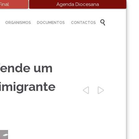
inal
Agenda Diocesana
Skip

ORGANISMOS
DOCUMENTOS
CONTACTOS
to
content
efende um
imigrante

