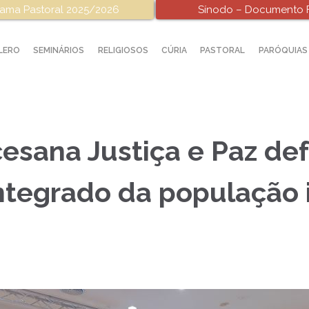
ama Pastoral 2025/2026
Sínodo – Documento F
LERO
SEMINÁRIOS
RELIGIOSOS
CÚRIA
PASTORAL
PARÓQUIAS
esana Justiça e Paz d
ntegrado da população 