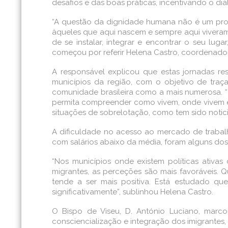
desafios e das boas práticas, incentivando o diá
“A questão da dignidade humana não é um pro
àqueles que aqui nascem e sempre aqui viveram
de se instalar, integrar e encontrar o seu l
começou por referir Helena Castro, coordenado
A responsável explicou que estas jornadas re
municípios da região, com o objetivo de traç
comunidade brasileira como a mais numerosa. “
permita compreender como vivem, onde vivem e 
situações de sobrelotação, como tem sido notic
A dificuldade no acesso ao mercado de trabal
com salários abaixo da média, foram alguns do
“Nos municípios onde existem políticas ativa
migrantes, as perceções são mais favoráveis. 
tende a ser mais positiva. Está estudado qu
significativamente”, sublinhou Helena Castro.
O Bispo de Viseu, D. António Luciano, marco
consciencialização e integração dos imigrantes, n