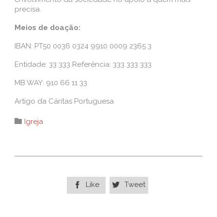
precisa.
Meios de doação:
IBAN: PT50 0036 0324 9910 0009 2365 3
Entidade: 33 333 Referência: 333 333 333
MB WAY: 910 66 11 33
Artigo da Cáritas Portuguesa
Category

Igreja
Like
Tweet

