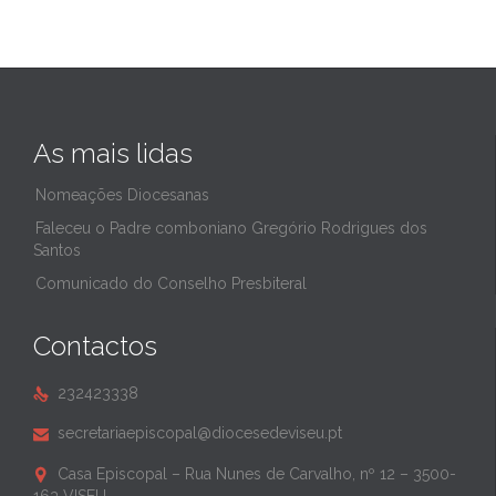
As mais lidas
Nomeações Diocesanas
Faleceu o Padre comboniano Gregório Rodrigues dos
Santos
Comunicado do Conselho Presbiteral
Contactos
232423338

secretariaepiscopal@diocesedeviseu.pt

Casa Episcopal – Rua Nunes de Carvalho, nº 12 – 3500-
