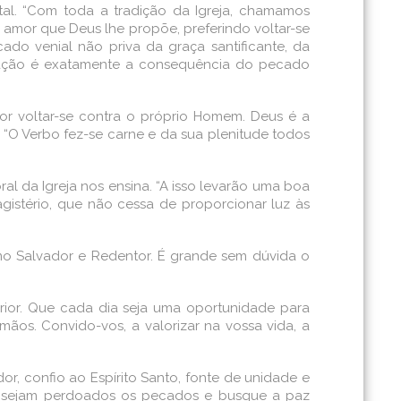
tal. “Com toda a tradição da Igreja, chamamos
e amor que Deus lhe propõe, preferindo voltar-se
ecado venial não priva da graça santificante, da
ivação é exatamente a consequência do pecado
r voltar-se contra o próprio Homem. Deus é a
. “O Verbo fez-se carne e da sua plenitude todos
al da Igreja nos ensina. “A isso levarão uma boa
agistério, que não cessa de proporcionar luz às
omo Salvador e Redentor. É grande sem dúvida o
rior. Que cada dia seja uma oportunidade para
rmãos. Convido-vos, a valorizar na vossa vida, a
or, confio ao Espírito Santo, fonte de unidade e
he sejam perdoados os pecados e busque a paz