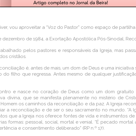
er, vou aproveitar a “Voz do Pastor” como espaço de partilh
 dezembro de 1984, a Exortação Apostólica Pós-Sinodal, Reconc
alhado pelos pastores e responsáveis da Igreja, mas passa
os cristãos.
conciliação é, antes de mais, um dom de Deus e uma iniciativa 
do filho que regressa. Antes mesmo de qualquer justificação 
ncontro e nasce no coração de Deus como um dom gratuito
va divina, que se manifesta plenamente no mistério de Cris
omem os caminhos da reconciliação e da paz. A Igreja reconc
ar a reconciliação e de ser o seu sacramento no mundo. “A Igr
mentos que a Igreja nos oferece fontes de vida e instrumentos
as formas: pessoal, social, mortal e venial. “É pecado morta
tência e consentimento deliberado” (RP n.º 17).