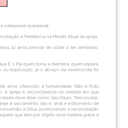
a e catequese quaresmal.
iliação e Penitência na Missão Atual da Igreja.
dos 42 anos precisa de voltar a ser lembrado,
sua. É o Pai quem toma a dianteira, quem espera,
ou explicação, já o abraço da misericórdia foi
 de amor oferecido à humanidade. Não é fruto
to. A Igreja é reconciliadora na medida em que
iliada deve dizer como São Paulo: “Reconciliai-
eja é sacramento, isto é, sinal e instrumento de
 de conversão a Deus, promovendo a reconciliação
l aquele que tem por objeto uma matéria grave e