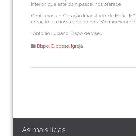
interior, que este dom pascal nos oferece.
Confiemos ao Coração Imaculado de Maria, Mãe
coração e a nossa vida ao coração misericordio
+António Luciano, Bispo de Viseu
Category

Bispo
,
Diocese
,
Igreja
As mais lidas