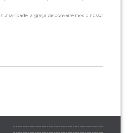
a humanidade, a graça de convertermos o nosso
______________________________________
______________________________________