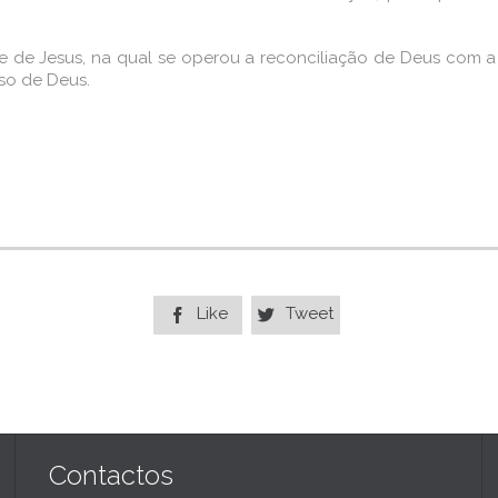
 de Jesus, na qual se operou a reconciliação de Deus com 
so de Deus.
Like
Tweet


Contactos