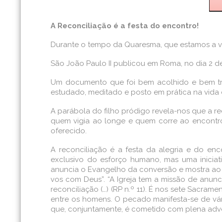
A Reconciliação é a festa do encontro!
Durante o tempo da Quaresma, que estamos a viv
São João Paulo II publicou em Roma, no dia 2 de
Um documento que foi bem acolhido e bem trab
estudado, meditado e posto em prática na vida d
A parábola do filho pródigo revela-nos que a re
quem vigia ao longe e quem corre ao encontro 
oferecido.
A reconciliação é a festa da alegria e do e
exclusivo do esforço humano, mas uma iniciati
anuncia o Evangelho da conversão e mostra ao H
vos com Deus”. “A Igreja tem a missão de anunci
reconciliação (…) (RP n.º 11). É nos sete Sacra
entre os homens. O pecado manifesta-se de vári
que, conjuntamente, é cometido com plena adver