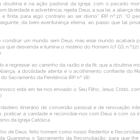
na doutrina e na ação pastoral da Igreja, com o pecado mor
 liberdade e advertência, rejeita Deus, a sua lei, a aliança d
 finita, para algo contrário ao ser divino” (RP nº.17). “O p
eguinte, da bem-aventurança eterna; ao passo que tal pr
 construir um mundo sem Deus, mas esse mundo acabará po
us que desvenda e ilumina o mistério do Homem (cf GS, n.º22)
.
o e regressar ao caminho da razão e da fé, que a doutrina mor
Aliança, a docilidade atenta e o acolhimento confiante do M
 do Sacramento da Penitência (RP nº 18).
onnosco está em ter-nos enviado o Seu Filho, Jesus Cristo, c
).
adeiro itinerário de conversão pessoal e de renovação inte
o, praticar a caridade e reconciliar-nos com Deus e com os i
smo da Igreja Católica.
Filho de Deus, feito homem como nosso Redentor e Reconciliad
esta Quaresma o Sacramento da Reconciliação, para que l