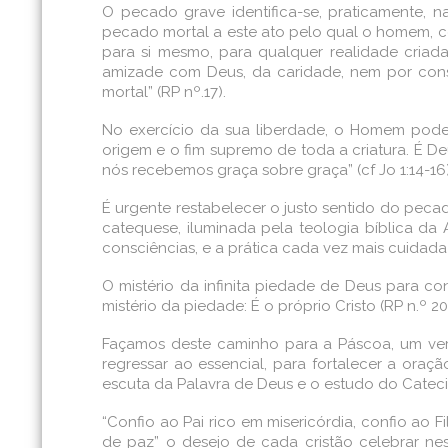
O pecado grave identifica-se, praticamente, 
pecado mortal a este ato pelo qual o homem, com
para si mesmo, para qualquer realidade criada e
amizade com Deus, da caridade, nem por cons
mortal” (RP nº.17).
No exercício da sua liberdade, o Homem pode
origem e o fim supremo de toda a criatura. É De
nós recebemos graça sobre graça” (cf Jo 1:14-16)
É urgente restabelecer o justo sentido do pecad
catequese, iluminada pela teologia bíblica da 
consciências, e a prática cada vez mais cuidada
O mistério da infinita piedade de Deus para c
mistério da piedade: É o próprio Cristo (RP n.º 20
Façamos deste caminho para a Páscoa, um verd
regressar ao essencial, para fortalecer a oraçã
escuta da Palavra de Deus e o estudo do Cateci
“Confio ao Pai rico em misericórdia, confio ao 
de paz” o desejo de cada cristão celebrar n