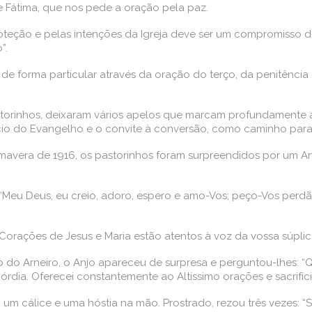
 Fátima, que nos pede a oração pela paz.
teção e pelas intenções da Igreja deve ser um compromisso d
”.
e forma particular através da oração do terço, da penitência 
torinhos, deixaram vários apelos que marcam profundamente 
o do Evangelho e o convite à conversão, como caminho para 
avera de 1916, os pastorinhos foram surpreendidos por um Anj
s: “Meu Deus, eu creio, adoro, espero e amo-Vos; peço-Vos per
 Corações de Jesus e Maria estão atentos à voz da vossa súplic
do Arneiro, o Anjo apareceu de surpresa e perguntou-lhes: “Qu
órdia. Oferecei constantemente ao Altíssimo orações e sacrifíci
m cálice e uma hóstia na mão. Prostrado, rezou três vezes: “Sant