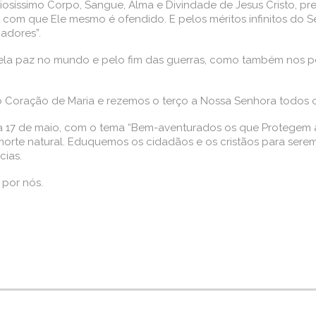
síssimo Corpo, Sangue, Alma e Divindade de Jesus Cristo, pre
ças com que Ele mesmo é ofendido. E pelos méritos infinitos d
adores”.
ela paz no mundo e pelo fim das guerras, como também nos p
ração de Maria e rezemos o terço a Nossa Senhora todos os 
 17 de maio, com o tema “Bem-aventurados os que Protegem a 
te natural. Eduquemos os cidadãos e os cristãos para serem
cias.
 por nós.