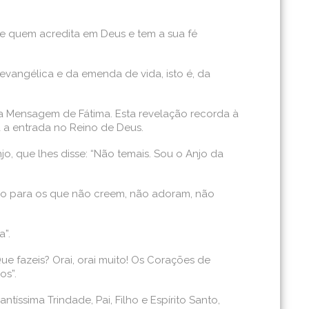
e quem acredita em Deus e tem a sua fé
evangélica e da emenda de vida, isto é, da
a Mensagem de Fátima. Esta revelação recorda à
a entrada no Reino de Deus.
o, que lhes disse: “Não temais. Sou o Anjo da
dão para os que não creem, não adoram, não
a”.
e fazeis? Orai, orai muito! Os Corações de
os”.
íssima Trindade, Pai, Filho e Espírito Santo,