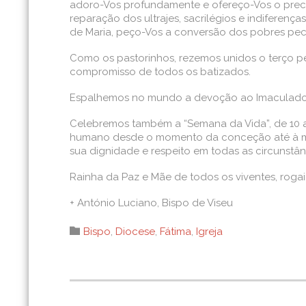
adoro-Vos profundamente e ofereço-Vos o precio
reparação dos ultrajes, sacrilégios e indiferen
de Maria, peço-Vos a conversão dos pobres pec
Como os pastorinhos, rezemos unidos o terço p
compromisso de todos os batizados.
Espalhemos no mundo a devoção ao Imaculado Co
Celebremos também a “Semana da Vida”, de 10 a
humano desde o momento da conceção até à mor
sua dignidade e respeito em todas as circunstân
Rainha da Paz e Mãe de todos os viventes, rogai
+ António Luciano, Bispo de Viseu
Category

Bispo
,
Diocese
,
Fátima
,
Igreja