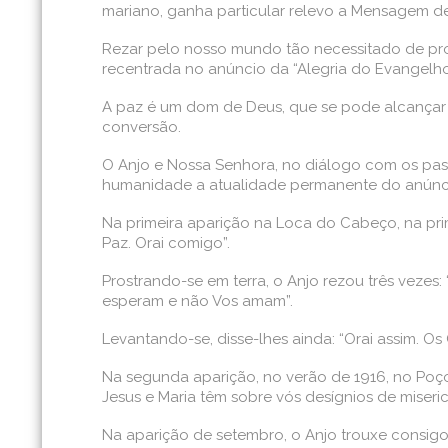
mariano, ganha particular relevo a Mensagem de
Rezar pelo nosso mundo tão necessitado de pro
recentrada no anúncio da “Alegria do Evangelho
A paz é um dom de Deus, que se pode alcançar d
conversão.
O Anjo e Nossa Senhora, no diálogo com os pas
humanidade a atualidade permanente do anúnci
Na primeira aparição na Loca do Cabeço, na prim
Paz. Orai comigo”.
Prostrando-se em terra, o Anjo rezou três veze
esperam e não Vos amam”.
Levantando-se, disse-lhes ainda: “Orai assim. Os
Na segunda aparição, no verão de 1916, no Poço 
Jesus e Maria têm sobre vós desígnios de miseric
Na aparição de setembro, o Anjo trouxe consigo u