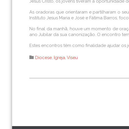
Jesus Cristo, os jovens tiveram a oportunidade
As oradoras que orientaram e partilharam o seu
Instituto Jesus Maria e José e Fátima Barros, foco
No final da manhã, houve um momento de oração n
ano Jubilar da sua canonização. O encontro t
Estes encontros têm como finalidade ajudar os 
Category

Diocese
,
Igreja
,
Viseu