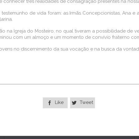
 de conhecer três realidades de consagração presentes na noss
 testemunho de vida foram: as Irmãs Concepcionistas, Ana e a 
larina.
a Igreja do Mosteiro, no qual tiveram a possibilidade de ven
erminou com um almoço e um momento de convívio fraterno co
jovens no discernimento da sua vocação e na busca da vontade
Like
Tweet

