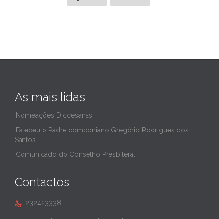
As mais lidas
Nomeações Diocesanas
Faleceu o Padre comboniano Gregório Rodrigues dos
Santos
Comunicado do Conselho Presbiteral
Contactos
232423338
