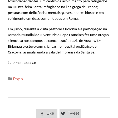
toxicodependentes; um centro de acolhimento para refugiados
na Quinta-feira Santa; refugiados na ilha grega de Lesbos;
pessoas com deficiências mentais graves, padres idosos e em
sofrimento em duas comunidades em Roma.
Em julho, durante a visita pastoral à Polónia e a participação na
Jornada Mundial da Juventude o Papa Francisco fez uma oração
silenciosa nos campos de concentração nazis de Auschwitz-
Birkenau e esteve com crianças no hospital pediátrico de
Cracóvia, assinala ainda a Sala de Imprensa da Santa Sé.
G.I./Ecclesia:
CB
Category

Papa
Like
Tweet

