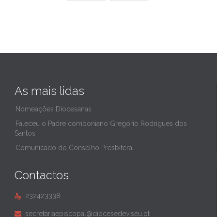
As mais lidas
Nomeações Diocesanas
Faleceu o Padre comboniano Gregório Rodrigues dos
Santos
Comunicado do Conselho Presbiteral
Contactos
232423338

secretariaepiscopal@diocesedeviseu.pt
