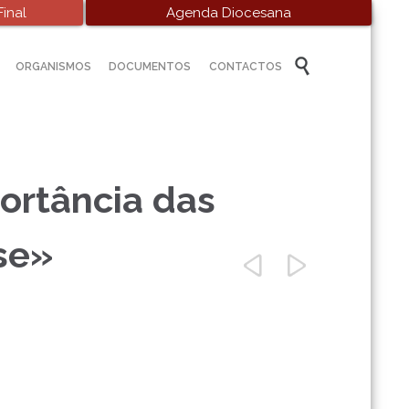
inal
Agenda Diocesana
Skip

ORGANISMOS
DOCUMENTOS
CONTACTOS
to
content
ortância das
ise»

