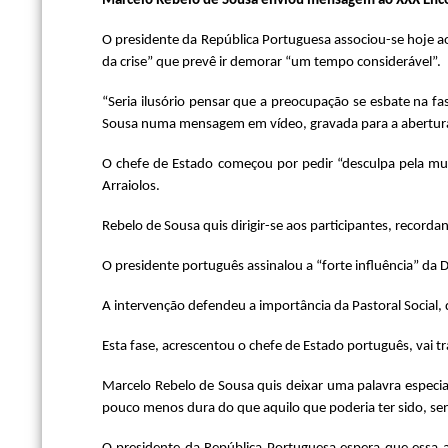
Marcelo Rebelo de Sousa enviou mensagem ao XXX Encont
O presidente da República Portuguesa associou-se hoje ao 
da crise” que prevê ir demorar “um tempo considerável”.
“Seria ilusório pensar que a preocupação se esbate na f
Sousa numa mensagem em vídeo, gravada para a abertura
O chefe de Estado começou por pedir “desculpa pela mud
Arraiolos.
Rebelo de Sousa quis dirigir-se aos participantes, recorda
O presidente português assinalou a “forte influência” da
A intervenção defendeu a importância da Pastoral Social, 
Esta fase, acrescentou o chefe de Estado português, vai tr
Marcelo Rebelo de Sousa quis deixar uma palavra especial 
pouco menos dura do que aquilo que poderia ter sido, s