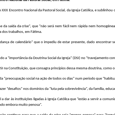
ro Nacional da Pastoral Social, em Fátima.
XXX Encontro Nacional da Pastoral Social, da Igreja Católica, e sublinhou
ase da saída da crise”, que “não será nem fácil nem rápida nem homogénea,
 dos trabalhos, em Fátima.
ança de calendário” que o impediu de estar presente, dado encontrar-s
ndo a “importância da Doutrina Social da Igreja” (DSI) no “travejamento cons
 DSI na Constituição, que consagra princípios dessa mesma doutrina, como 
da “preocupação social na ação de todos os dias” num período que “habitua
azer “desafios” nos domínios da “luta pela sobrevivência”, da família, educa
a dar às instituições ligadas à Igreja Católica que “estão a servir a comun
endo embora muito penosa”.