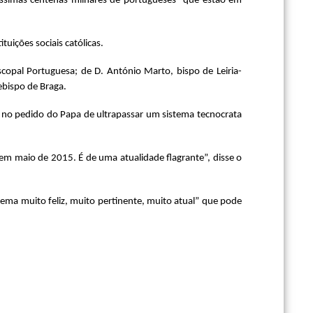
uíssimas centenas milhares de portugueses” que estão em
uições sociais católicas.
copal Portuguesa; de D. António Marto, bispo de Leiria-
ebispo de Braga.
tá no pedido do Papa de ultrapassar um sistema tecnocrata
em maio de 2015. É de uma atualidade flagrante”, disse o
 “tema muito feliz, muito pertinente, muito atual” que pode