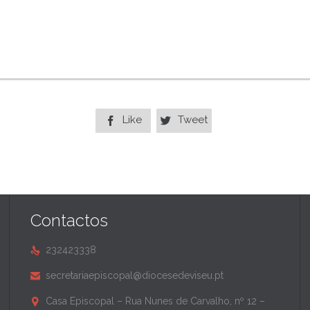
Like
Tweet


Contactos
232423338

secretariaepiscopal@diocesedeviseu.pt

Casa Episcopal – Rua Nunes de Carvalho, nº 12 –
