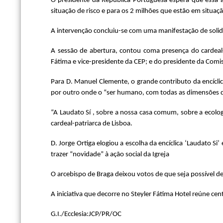
O presidente da República Portuguesa espera que essa a
situação de risco e para os 2 milhões que estão em situaç
A intervenção concluiu-se com uma manifestação de solida
A sessão de abertura, contou coma presença do cardeal-
Fátima e vice-presidente da CEP; e do presidente da Comis
Para D. Manuel Clemente, o grande contributo da encíclic
por outro onde o “ser humano, com todas as dimensões qu
“A Laudato Sí , sobre a nossa casa comum, sobre a ecolo
cardeal-patriarca de Lisboa.
D. Jorge Ortiga elogiou a escolha da encíclica ‘Laudato Si
trazer “novidade” à ação social da Igreja
O arcebispo de Braga deixou votos de que seja possível d
A iniciativa que decorre no Steyler Fátima Hotel reúne cen
G.I./Ecclesia:JCP/PR/OC