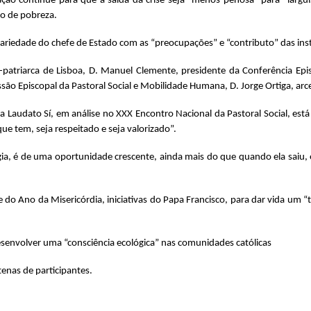
ção continue para que a saída da crise seja “menos penosa” para “larg
ão de pobreza.
riedade do chefe de Estado com as “preocupações” e “contributo” das instit
patriarca de Lisboa, D. Manuel Clemente, presidente da Conferência Epis
são Episcopal da Pastoral Social e Mobilidade Humana, D. Jorge Ortiga, arc
a Laudato Sí, em análise no XXX Encontro Nacional da Pastoral Social, es
e tem, seja respeitado e seja valorizado”.
gia, é de uma oportunidade crescente, ainda mais do que quando ela saiu, 
’ e do Ano da Misericórdia, iniciativas do Papa Francisco, para dar vida um
esenvolver uma “consciência ecológica” nas comunidades católicas
tenas de participantes.