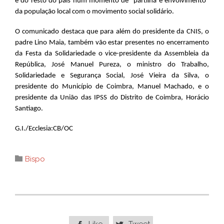
e do resto do país num momento de “partilha e envolvimento”
da população local com o movimento social solidário.
O comunicado destaca que para além do presidente da CNIS, o
padre Lino Maia, também vão estar presentes no encerramento
da Festa da Solidariedade o vice-presidente da Assembleia da
República, José Manuel Pureza, o ministro do Trabalho,
Solidariedade e Segurança Social, José Vieira da Silva, o
presidente do Município de Coimbra, Manuel Machado, e o
presidente da União das IPSS do Distrito de Coimbra, Horácio
Santiago.
G.I./Ecclesia:CB/OC
Category

Bispo