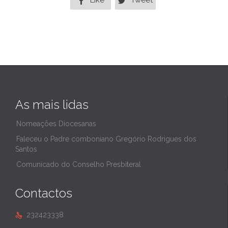
Like
Tweet


As mais lidas
Nomeações Diocesanas
Faleceu o Padre comboniano Gregório Rodrigues dos
Santos
Comunicado do Conselho Presbiteral
Contactos
232423338
