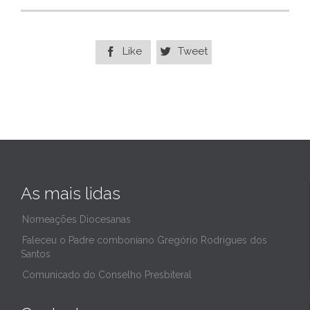
Like
Tweet


As mais lidas
Nomeações Diocesanas
Faleceu o Padre comboniano Gregório Rodrigues dos
Santos
Comunicado do Conselho Presbiteral