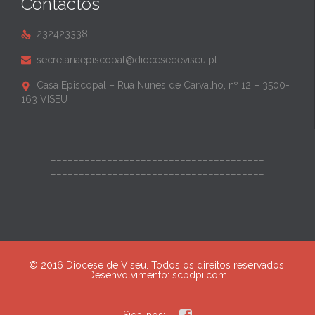
Contactos
232423338

secretariaepiscopal@diocesedeviseu.pt

Casa Episcopal – Rua Nunes de Carvalho, nº 12 – 3500-

163 VISEU
______________________________________
______________________________________
© 2016 Diocese de Viseu. Todos os direitos reservados.
Desenvolvimento:
scpdpi.com
Siga-nos: