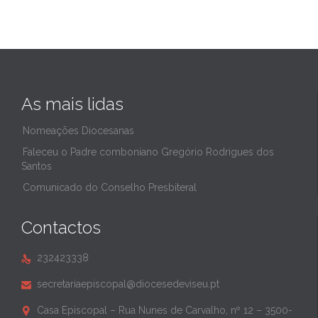
As mais lidas
Nomeações Diocesanas
Faleceu o Padre comboniano Gregório Rodrigues dos
Santos
Comunicado do Conselho Presbiteral
Contactos
232423338

secretariaepiscopal@diocesedeviseu.pt

Casa Episcopal – Rua Nunes de Carvalho, nº 12 – 3500-
