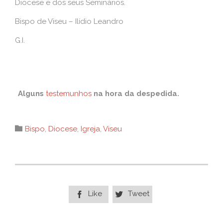
Diocese e dos seus Seminários.
Bispo de Viseu – Ilídio Leandro
G.I.
Alguns
testemunhos
na hora da despedida.
Category

Bispo
,
Diocese
,
Igreja
,
Viseu
Like
Tweet

