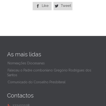
Like
Tweet


As mais lidas
Nomeações Diocesanas
Faleceu o Padre comboniano Gregório Rodrigues dos
Santos
Comunicado do Conselho Presbiteral
Contactos
232423338
