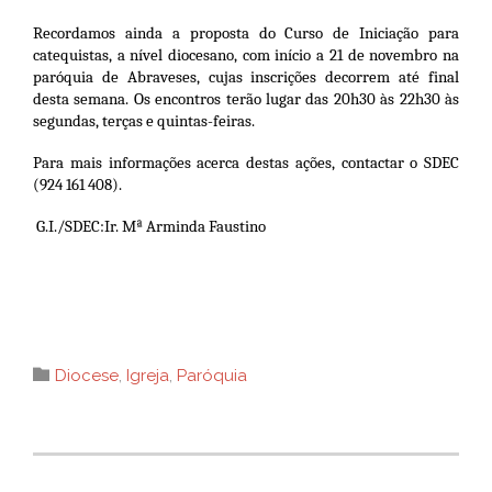
Recordamos ainda a proposta do Curso de Iniciação para
catequistas, a nível diocesano, com início a 21 de novembro na
paróquia de Abraveses, cujas inscrições decorrem até final
desta semana. Os encontros terão lugar das 20h30 às 22h30 às
segundas, terças e quintas-feiras.
Para mais informações acerca destas ações, contactar o SDEC
(924 161 408).
G.I./SDEC:Ir. Mª Arminda Faustino
Category

Diocese
,
Igreja
,
Paróquia