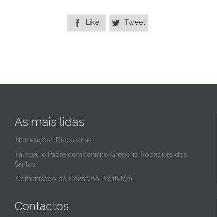
Like
Tweet


As mais lidas
Nomeações Diocesanas
Faleceu o Padre comboniano Gregório Rodrigues dos
Santos
Comunicado do Conselho Presbiteral
Contactos