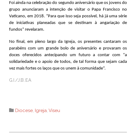
Foi ainda na celebração do segundo aniversário que os jovens do
grupo anunciaram a intenção de visitar o Papa Francisco no
Vaticano, em 2018. “Para que isso seja possível, há já uma série
de iniciativas planeadas que se destinam à angariação de
fundos” revelaram.
No final, em pleno largo da Igreja, os presentes cantaram os
parabéns com um grande bolo de aniversário e provaram os
doces oferecidos antecipando um futuro a contar com “a
solidariedade e o apoio de todos, de tal forma que sejam cada
vez mais fortes os laços que os unem à comunidade”.
G.I./J.B.:EA
Category

Diocese
,
Igreja
,
Viseu