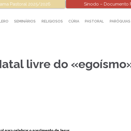
ama Pastoral 2025/2026
Sínodo – Documento F
LERO
SEMINÁRIOS
RELIGIOSOS
CÚRIA
PASTORAL
PARÓQUIAS
atal livre do «egoísmo