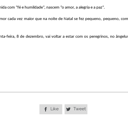
da com “fé e humildade”, nascem “o amor, a alegria e a paz”.
or cada vez maior que na noite de Natal se fez pequeno, pequeno, como
nta-feira, 8 de dezembro, vai voltar a estar com os peregrinos, no ângel
Like
Tweet

