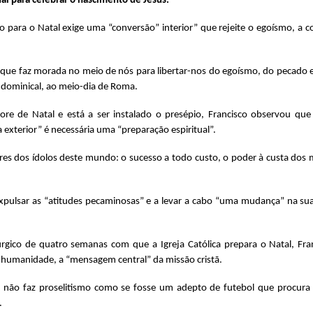
ual para celebrar o nascimento de Jesus.
o para o Natal exige uma “conversão” interior” que rejeite o egoísmo, a 
ue faz morada no meio de nós para libertar-nos do egoísmo, do pecado e 
us dominical, ao meio-dia de Roma.
re de Natal e está a ser instalado o presépio, Francisco observou qu
 exterior” é necessária uma “preparação espiritual”.
 dos ídolos deste mundo: o sucesso a todo custo, o poder à custa dos mai
expulsar as “atitudes pecaminosas” e a levar a cabo “uma mudança” na sua
gico de quatro semanas com que a Igreja Católica prepara o Natal, Fra
a humanidade, a “mensagem central” da missão cristã.
, não faz proselitismo como se fosse um adepto de futebol que procura 
.