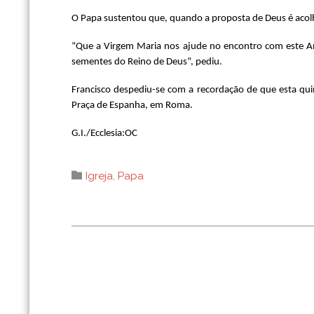
O Papa sustentou que, quando a proposta de Deus é acolhi
“Que a Virgem Maria nos ajude no encontro com este Am
sementes do Reino de Deus”, pediu.
Francisco despediu-se com a recordação de que esta qui
Praça de Espanha, em Roma.
G.I./Ecclesia:OC
Category

Igreja
,
Papa