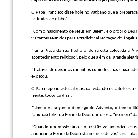
Papa Francisco realça importância da preparação espirit
O Papa Francisco disse hoje no Vaticano que a preparaçã
“atitudes do diabo”.
“Com o nascimento de Jesus em Belém, é o próprio Deus q
visitantes reunidos para a tradicional recitação do ângel
Numa Praça de São Pedro onde já está colocada a Árvo
acontecimento religioso”, pelo que além da “grande alegria
“Trata-se de deixar os caminhos cómodos mas enganadores
explicou.
O Papa repetiu estes alertas, convidando os católicos a 
frente, todos os dias”.
Falando no segundo domingo do Advento, o tempo litúr
“anúncio feliz” do Reino de Deus que já está “no meio” d
“Quando um missionário, um cristão vai anunciar Jesus
anunciar: o Reino de Deus está no meio de vós”, assinalou