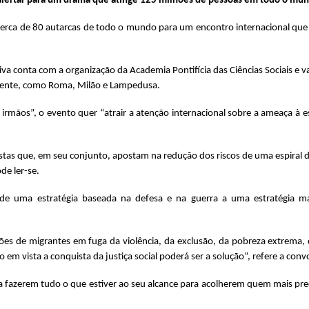
e alertar para um drama que atinge 125 milhões de pessoas em todo o mu
 cerca de 80 autarcas de todo o mundo para um encontro internacional que 
tiva conta com a organização da Academia Pontifícia das Ciências Sociais e v
mente, como Roma, Milão e Lampedusa.
rmãos”, o evento quer “atrair a atenção internacional sobre a ameaça à 
stas que, em seu conjunto, apostam na redução dos riscos de uma espiral d
de ler-se.
de uma estratégia baseada na defesa e na guerra a uma estratégia mai
ões de migrantes em fuga da violência, da exclusão, da pobreza extrema,
m vista a conquista da justiça social poderá ser a solução”, refere a conv
a fazerem tudo o que estiver ao seu alcance para acolherem quem mais prec