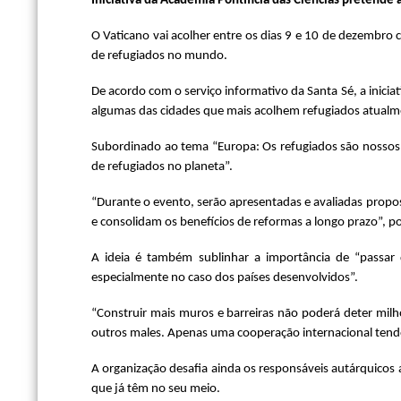
Iniciativa da Academia Pontifícia das Ciências pretend
O Vaticano vai acolher entre os dias 9 e 10 de dezembro
de refugiados no mundo.
De acordo com o serviço informativo da Santa Sé, a inicia
algumas das cidades que mais acolhem refugiados atual
Subordinado ao tema “Europa: Os refugiados são nossos i
de refugiados no planeta”.
“Durante o evento, serão apresentadas e avaliadas propo
e consolidam os benefícios de reformas a longo prazo”, po
A ideia é também sublinhar a importância de “passar 
especialmente no caso dos países desenvolvidos”.
“Construir mais muros e barreiras não poderá deter milh
outros males. Apenas uma cooperação internacional tendo e
A organização desafia ainda os responsáveis autárquicos 
que já têm no seu meio.