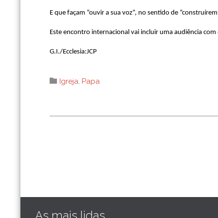
E que façam “ouvir a sua voz”, no sentido de “construírem
Este encontro internacional vai incluir uma audiência com 
G.I./Ecclesia:JCP
Category

Igreja
,
Papa
As mais lidas