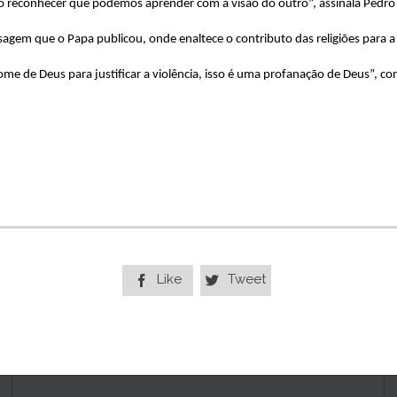
do reconhecer que podemos aprender com a visão do outro”, assinala Pedro 
nsagem que o Papa publicou, onde enaltece o contributo das religiões para a
e de Deus para justificar a violência, isso é uma profanação de Deus”, con
Like
Tweet

