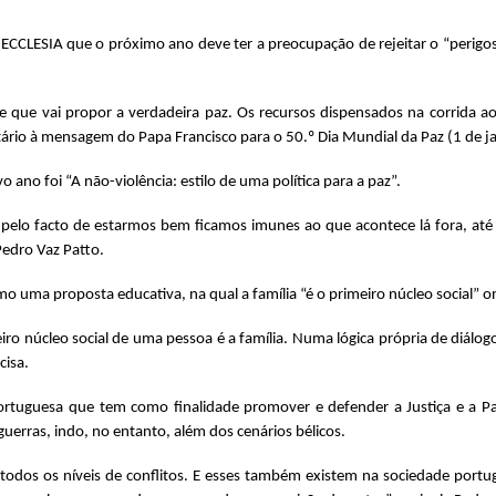
.
 ECCLESIA que o próximo ano deve ter a preocupação de rejeitar o “perigo
é ele que vai propor a verdadeira paz. Os recursos dispensados na corrida
rio à mensagem do Papa Francisco para o 50.º Dia Mundial da Paz (1 de j
ano foi “A não-violência: estilo de uma política para a paz”.
pelo facto de estarmos bem ficamos imunes ao que acontece lá fora, até
Pedro Vaz Patto.
o uma proposta educativa, na qual a família “é o primeiro núcleo social” o
ro núcleo social de uma pessoa é a família. Numa lógica própria de diálog
cisa.
ortuguesa que tem como finalidade promover e defender a Justiça e a P
 guerras, indo, no entanto, além dos cenários bélicos.
todos os níveis de conflitos. E esses também existem na sociedade portug