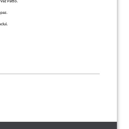
Vaz Patto.
 paz.
clui.