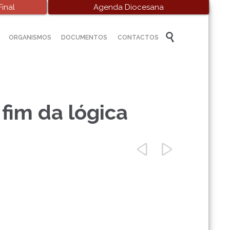
inal
Agenda Diocesana
Skip

ORGANISMOS
DOCUMENTOS
CONTACTOS
to
content
fim da lógica

