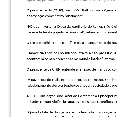
Apelo do presidente da Comissão Nacional Justiça e Paz
O presidente da (CNJP), Pedro Vaz Patto, disse à Agência
as ameaças como efeito “dissuasor”.
“Há que inverter a lógica do equilíbrio do terror, não 
necessidades da população mundial”, refere, num comentá
O tema escolhido pelo pontífice para o lançamento do novo 
“Temos de abrir-nos ao mundo inteiro e não pensar que 
acontecerá se não houver paz no mundo inteiro”, afirma 
O presidente da CNJP entende a reflexão de Francisco com
“A paz brota do mais íntimo do coração humano. O primei
relacionamento deve estender-se a toda a sociedade”, pre
A CNJP, um organismo laical da Conferência Episcopal P
atitudes de não-violência capazes de dissuadir conflitos e
“Quando fala de diálogo e não-violência tem aplicação a 