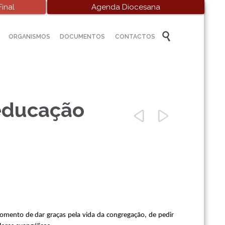
inal
Agenda Diocesana
Skip

ORGANISMOS
DOCUMENTOS
CONTACTOS
to
content
educação


momento de dar graças pela vida da congregação, de pedir