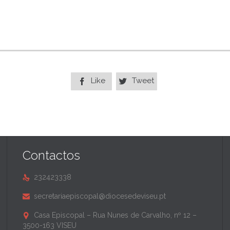
Like
Tweet


Contactos
232423338

secretariaepiscopal@diocesedeviseu.pt

Casa Episcopal – Rua Nunes de Carvalho, nº 12 –

3500-163 VISEU