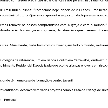
misso com a educação integral das crianças e dos jovens, inspirada nos va
 Ir. Emili Turú sublinha: “Recebemos hoje, depois de 200 anos, uma hera
 construir o futuro. Queremos aproveitar a oportunidade para um novo c
ueremos renovar os nossos compromissos com a Igreja e com o mundo.”
da educação das crianças e dos jovens, dar atenção a quem se encontra em
istas. Atualmente, trabalham com os Irmãos, em todo o mundo, milhares 
s colégios de referência, um em Lisboa e outro em Carcavelos, onde estud
lhimento Residencial Especializada que acolhe crianças e jovens em risco
a, onde têm uma casa de formação e centro juvenil.
 entidades, desenvolvem vários projetos como a Casa da Criança de Tires
em Portugal.