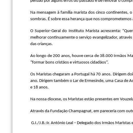
perdão por alguns erros do passado e de renovar o compro
Na mensagem à família marista dos cinco continentes, o
sombras. É sobre essa herança que nos comprometemos a
O Superior-Geral do Instituto Marista acrescenta: “Q
melhorar continuamente o serviço evangelizador, através 
das crianças.
Ao longo de 200 anos, houve cerca de 38.000 Irmãos Mar
“formar bons cristãos e virtuosos cidadãos”.
Os Maristas chegaram a Portugal há 70 anos. Dirigem doi
ano. Dirigem também o Lar de Ermesinde, uma Casa de Aco
e 18 anos.
Na nossa diocese, os Maristas estão presentes em Vouzel
Através da Fundação Champagnat, em pareceria com outras
G.I./J.B.:
Ir. António Leal – Delegado dos Irmãos Maristas 