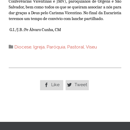
Conferências Vicentinas e JMV), paroquianos de Orgens e São
Salvador, bem como todos os que se queiram associar a nós para
dar graças a Deus pelo Carisma Vicentino. No final da Eucaristia
teremos um tempo de convívio com lanche partilhado.
G.I./J.B.:
Pe Álvaro Cunha, CM
Category

Diocese
,
Igreja
,
Paróquia
,
Pastoral
,
Viseu
Like
Tweet

