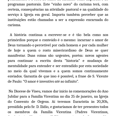
programas pastorais. Este “vinho novo” do carisma terá, com
certeza, consequências na atividade pastoral e na qualidade do
serviço à Igreja em geral. Importa também perceber que as
instituições estão chamadas a ser a expressão encarnada do
carisma.
A história continua a escrever-se e é tão bela como nos
primórdios porque o conteúdo é o mesmo: incarnar o amor de
Deus tornando-o percetível por cada homem e por cada mulher
de hoje a quem o rosto misericordioso de Deus se quer
manifestar. Duas coisas são urgentes, porém: novos agentes
para continuar a escrita desta “historia” e mudança de
mentalidade para entender e ser entendido por esta sociedade
no meio da qual vivemos e a quem somos continuamente
enviados. Garantia de que isso é possível, a frase de S. Vicente
de Paulo: “O amor é inventivo até ao infinito”.
Na Diocese de Viseu, vamos dar início às comemorações do Ano
Jubilar para a Família Vicentina no dia 25 de janeiro, na Igreja
do Convento de Orgens. Aí teremos Eucaristia às 20,30h,
presidida pelo Sr. D. Ilídio, e gostaríamos de ter presentes todos
os membros da Família Vicentina (Padres Vicentinos,