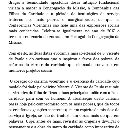
Graças à fecundidade apostólica dessa intuição fundacional
viriam a nascer a Congregação da Missão, a Companhia das
Filhas da Caridade e a plêiade de instituições de serviço
fraterno aos mais pobres e marginalizados, de que as
Conferências Vicentinas são hoje uma das expressões sociais
mais conhecidas. Celebra-se igualmente no ano de 2017 o
terceiro centenário da entrada em Portugal da Congregação da
Missão.
Com efeito, as duas datas evocam a missão eclesial de S. Vicente
de Paulo e do carisma que o inspirou a favor dos pobres, da
reforma do clero e da caridade que ele soube converter em
inúmeros projetos sociais.
O coração do carisma vicentino é o exercício da caridade cujo
modelo foi dado pelo divino Mestre. S. Vicente de Paulo resumiu
as virtudes do filho de Deus a duas principais: união com o Pai e
caridade para com os homens. A atualização deste carisma
passa hoje pelo compromisso com os mais pobres, que de todos
os cristãos exige ações concretas que, em espírito de missão e de
serviço à Igreja, se hão de traduzir em obras mais do que em
palavras. Urge, antes de mais, revisitar as origens e divulgar o
pensamento e a obra do santo da caridade como imperativo de