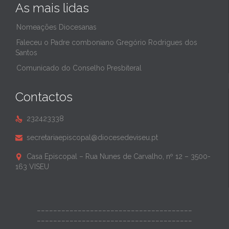
As mais lidas
Nomeações Diocesanas
Faleceu o Padre comboniano Gregório Rodrigues dos
Santos
Comunicado do Conselho Presbiteral
Contactos
232423338

secretariaepiscopal@diocesedeviseu.pt

Casa Episcopal – Rua Nunes de Carvalho, nº 12 – 3500-

163 VISEU
______________________________________
______________________________________