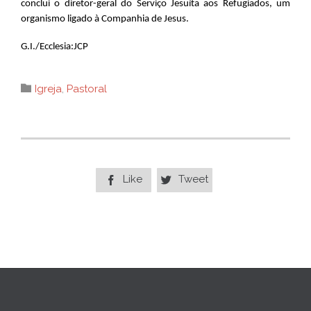
conclui o diretor-geral do Serviço Jesuíta aos Refugiados, um
organismo ligado à Companhia de Jesus.
G.I./Ecclesia:JCP
Category

Igreja
,
Pastoral
Like
Tweet

