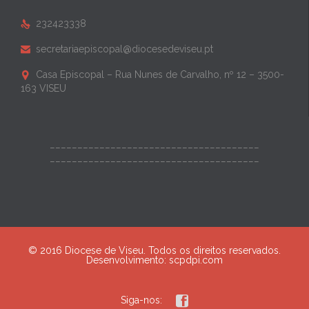
232423338

secretariaepiscopal@diocesedeviseu.pt

Casa Episcopal – Rua Nunes de Carvalho, nº 12 – 3500-

163 VISEU
______________________________________
______________________________________
© 2016 Diocese de Viseu. Todos os direitos reservados.
Desenvolvimento:
scpdpi.com

Siga-nos: