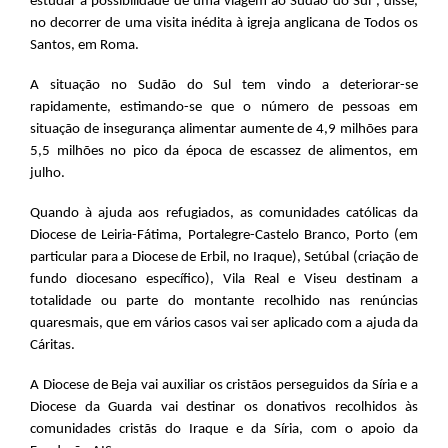
estudar a possibilidade de uma viagem ao Sudão do Sul”, disse,
no decorrer de uma visita inédita à igreja anglicana de Todos os
Santos, em Roma.
A situação no Sudão do Sul tem vindo a deteriorar-se
rapidamente, estimando-se que o número de pessoas em
situação de insegurança alimentar aumente de 4,9 milhões para
5,5 milhões no pico da época de escassez de alimentos, em
julho.
Quando à ajuda aos refugiados, as comunidades católicas da
Diocese de Leiria-Fátima, Portalegre-Castelo Branco, Porto (em
particular para a Diocese de Erbil, no Iraque), Setúbal (criação de
fundo diocesano específico), Vila Real e Viseu destinam a
totalidade ou parte do montante recolhido nas renúncias
quaresmais, que em vários casos vai ser aplicado com a ajuda da
Cáritas.
A Diocese de Beja vai auxiliar os cristãos perseguidos da Síria e a
Diocese da Guarda vai destinar os donativos recolhidos às
comunidades cristãs do Iraque e da Síria, com o apoio da