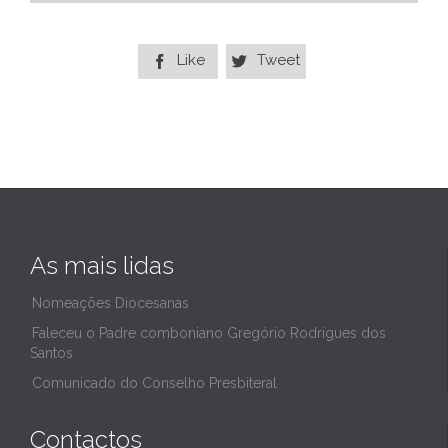
Like
Tweet


As mais lidas
Nomeações Diocesanas
Faleceu o Padre comboniano Gregório Rodrigues dos
Santos
Comunicado do Conselho Presbiteral
Contactos