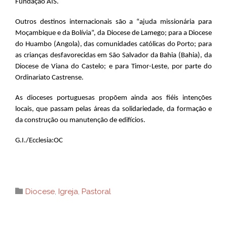
Fundação AIS.
Outros destinos internacionais são a “ajuda missionária para
Moçambique e da Bolívia”, da Diocese de Lamego; para a Diocese
do Huambo (Angola), das comunidades católicas do Porto; para
as crianças desfavorecidas em São Salvador da Bahia (Bahia), da
Diocese de Viana do Castelo; e para Timor-Leste, por parte do
Ordinariato Castrense.
As dioceses portuguesas propõem ainda aos fiéis intenções
locais, que passam pelas áreas da solidariedade, da formação e
da construção ou manutenção de edifícios.
G.I./Ecclesia:OC
Category

Diocese
,
Igreja
,
Pastoral