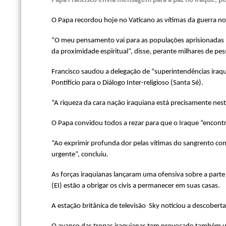
Papa Francisco envia mensagem para a paz no Iraque, per
O Papa recordou hoje no Vaticano as vítimas da guerra no I
“O meu pensamento vai para as populações aprisionadas no
da proximidade espiritual”, disse, perante milhares de pe
Francisco saudou a delegação de “superintendências iraq
Pontifício para o Diálogo Inter-religioso (Santa Sé).
“A riqueza da cara nação iraquiana está precisamente nes
O Papa convidou todos a rezar para que o Iraque “encontre 
“Ao exprimir profunda dor pelas vítimas do sangrento con
urgente”, concluiu.
As forças iraquianas lançaram uma ofensiva sobre a part
(EI) estão a obrigar os civis a permanecer em suas casas.
A estação britânica de televisão Sky noticiou a descober