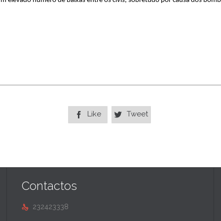
m elevado número de baixas entre os civis, sobretudo por causa dos bo
Like
Tweet


Contactos
232423338
