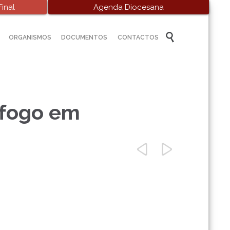
inal
Agenda Diocesana
Skip

ORGANISMOS
DOCUMENTOS
CONTACTOS
to
content
 fogo em

