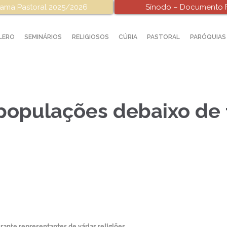
ama Pastoral 2025/2026
Sínodo – Documento F
LERO
SEMINÁRIOS
RELIGIOSOS
CÚRIA
PASTORAL
PARÓQUIAS
populações debaixo de