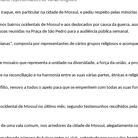
ante representantes de várias religiões.
raque, em particular na cidade de Mossul, e pediu respeito pelas minorias é
s bairros ocidentais de Mossul e aos deslocados por causa da guerra, aos
ssoas reunidas na Praça de São Pedro para a audiência pública semanal.
uianas”, composta por representantes de vários grupos religiosos e acompa
te mosaico que representa a unidade na diversidade, a força da união, a pr
na reconciliação e na harmonia entre as suas várias partes, étnicas e religi
flito, renovo a todos o apelo para que se empenhem com todas as suas forç
e ocidental de Mossul no último mês; segundo testemunhos recolhidos pela
ta de uma vala comum, nos arredores da cidade de Mossul, alegadamente com