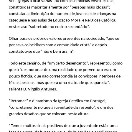
Ver “igrejas a ficar vazias” ou com assembleias envelhecidas,
constituídas maioritariamente por “pessoas mais idosas”;
constatar a diminuição do número de jovens e de crianças na
catequese e nas aulas de Educação Moral e Religiosa Católica,
neste caso “sobretudo no ensino secundário”.
Olhar para os próprios valores presentes na sociedade, “que se
pensava coincidirem com a comunidade cristã” e depois
constatou-se que “não é bem assim”.
Todo este cenário, de “um certo desencanto”, representou como
que o “desmoronar de uma realidade que porventura era um
pouco fictícia, que não correspondia às convicções interiores de
fé das pessoas, mas que era uma realidade que aparecia”,
salienta D. Virgílio Antunes.
“Retomar” o dinamismo da Igreja Católica em Portugal,
“concretamente no que à juventude diz respeito”, é um dos
grandes desafios que se colocam nesta altura.
“Temos muitos sinais positivos de que a juventude está numa