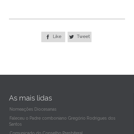
Like
Tweet


As mais lidas
Nomeações Diocesanas
Faleceu o Padre comboniano Gregório Rodrigues dos
Santos
Comunicado do Conselho Presbiteral