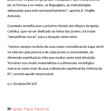
ter as formas e os meios, as linguagens, as metodologias
adequadas para este acompanhamento”, aponta D. Virgílio
Antunes.
O prelado acredita que o próximo Sínodo dos Bispos da Igreja
Católica, que vai ser dedicado ao tema dos jovens, irá trazer
“perspetivas novas” para a atuação neste setor.
“Iremos sempre na linha de uma maior consciência do lugar da fé
na vida de cada pessoa e de cada jovem e comunidade, da
dimensão espiritual da vida que muitas vezes está afastada.
Tornámo-nos muito materialistas e a dimensão sociológica
marca às vezes mais do que a dimensão espiritual da vivência da
fé”, conclui aquele responsável.
G.I./Ecclesia:PR/JCP
Category

Igreja
,
Papa
,
Pastoral