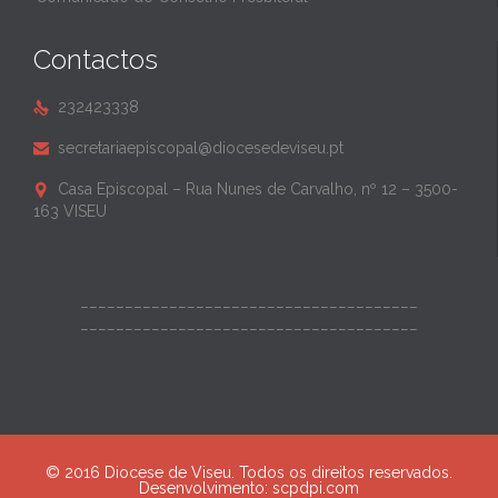
Contactos
232423338

secretariaepiscopal@diocesedeviseu.pt

Casa Episcopal – Rua Nunes de Carvalho, nº 12 – 3500-

163 VISEU
______________________________________
______________________________________
© 2016 Diocese de Viseu. Todos os direitos reservados.
Desenvolvimento:
scpdpi.com