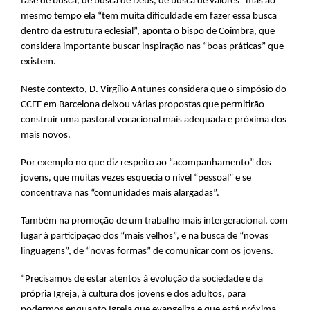
fase de busca, de busca de Deus, de busca de valores” mas ao
mesmo tempo ela “tem muita dificuldade em fazer essa busca
dentro da estrutura eclesial”, aponta o bispo de Coimbra, que
considera importante buscar inspiração nas “boas práticas” que
existem.
Neste contexto, D. Virgílio Antunes considera que o simpósio do
CCEE em Barcelona deixou várias propostas que permitirão
construir uma pastoral vocacional mais adequada e próxima dos
mais novos.
Por exemplo no que diz respeito ao “acompanhamento” dos
jovens, que muitas vezes esquecia o nível “pessoal” e se
concentrava nas “comunidades mais alargadas”.
Também na promoção de um trabalho mais intergeracional, com
lugar à participação dos “mais velhos”, e na busca de “novas
linguagens”, de “novas formas” de comunicar com os jovens.
“Precisamos de estar atentos à evolução da sociedade e da
própria Igreja, à cultura dos jovens e dos adultos, para
podermos enquanto Igreja que evangeliza e que está próxima,