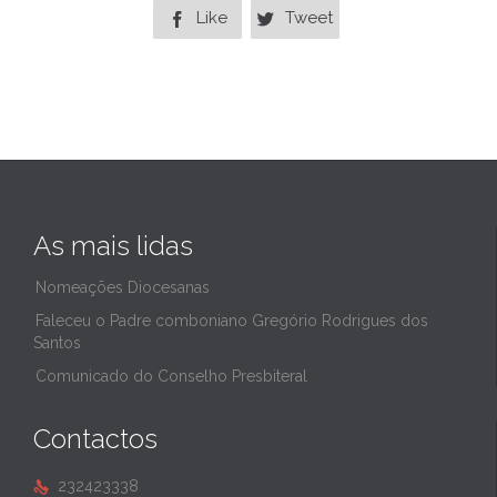
Like
Tweet


As mais lidas
Nomeações Diocesanas
Faleceu o Padre comboniano Gregório Rodrigues dos
Santos
Comunicado do Conselho Presbiteral
Contactos
232423338
