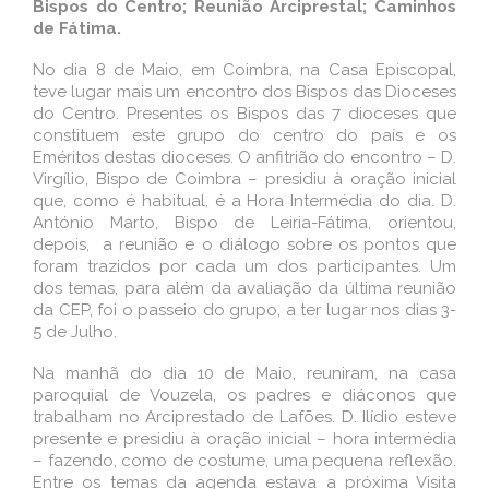
Bispos do Centro; Reunião Arciprestal; Caminhos
de Fátima.
No dia 8 de Maio, em Coimbra, na Casa Episcopal,
teve lugar mais um encontro dos Bispos das Dioceses
do Centro. Presentes os Bispos das 7 dioceses que
constituem este grupo do centro do país e os
Eméritos destas dioceses. O anfitrião do encontro – D.
Virgílio, Bispo de Coimbra – presidiu à oração inicial
que, como é habitual, é a Hora Intermédia do dia. D.
António Marto, Bispo de Leiria-Fátima, orientou,
depois, a reunião e o diálogo sobre os pontos que
foram trazidos por cada um dos participantes. Um
dos temas, para além da avaliação da última reunião
da CEP, foi o passeio do grupo, a ter lugar nos dias 3-
5 de Julho.
Na manhã do dia 10 de Maio, reuniram, na casa
paroquial de Vouzela, os padres e diáconos que
trabalham no Arciprestado de Lafões. D. Ilídio esteve
presente e presidiu à oração inicial – hora intermédia
– fazendo, como de costume, uma pequena reflexão.
Entre os temas da agenda estava a próxima Visita