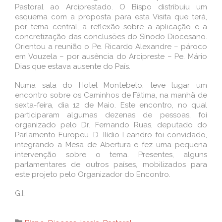
Pastoral ao Arciprestado. O Bispo distribuiu um
esquema com a proposta para esta Visita que terá,
por tema central, a reflexão sobre a aplicação e a
concretização das conclusões do Sínodo Diocesano.
Orientou a reunião o Pe. Ricardo Alexandre – pároco
em Vouzela – por ausência do Arcipreste – Pe. Mário
Dias que estava ausente do País.
Numa sala do Hotel Montebelo, teve lugar um
encontro sobre os Caminhos de Fátima, na manhã de
sexta-feira, dia 12 de Maio. Este encontro, no qual
participaram algumas dezenas de pessoas, foi
organizado pelo Dr. Fernando Ruas, deputado do
Parlamento Europeu. D. Ilídio Leandro foi convidado,
integrando a Mesa de Abertura e fez uma pequena
intervenção sobre o tema. Presentes, alguns
parlamentares de outros países, mobilizados para
este projeto pelo Organizador do Encontro.
G.I.
Category