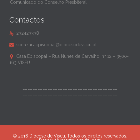
Comunicado do Conselho Presbiteral
Contactos
232423338

secretariaepiscopal@diocesedeviseu.pt

Casa Episcopal – Rua Nunes de Carvalho, nº 12 – 3500-

163 VISEU
______________________________________
______________________________________
© 2016 Diocese de Viseu. Todos os direitos reservados.