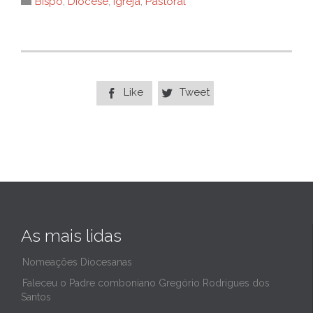

Bispo
,
Diocese
,
Igreja
,
Pastoral
Like
Tweet


As mais lidas
Nomeações Diocesanas
Faleceu o Padre comboniano Gregório Rodrigues dos
Santos