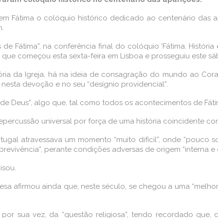
em Fátima o colóquio histórico dedicado ao centenário das a
m.
e Fátima”, na conferência final do colóquio ‘Fátima. História
a, que começou esta sexta-feira em Lisboa e prosseguiu este s
stória da Igreja, há na ideia de consagração do mundo ao Co
nesta devoção e no seu “desígnio providencial”.
e Deus”, algo que, tal como todos os acontecimentos de Fátima
percussão universal por força de uma história coincidente com
tugal atravessava um momento “muito difícil”, onde “pouco so
revivência”, perante condições adversas de origem “interna e 
isou.
esa afirmou ainda que, neste século, se chegou a uma “melh
, por sua vez, da “questão religiosa”, tendo recordado que,