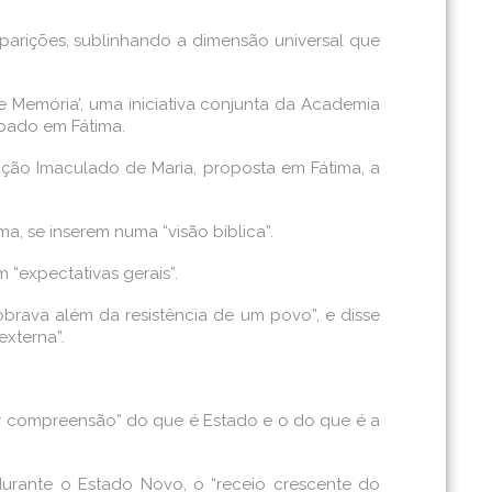
parições, sublinhando a dimensão universal que
 e Memória’, uma iniciativa conjunta da Academia
ábado em Fátima.
ração Imaculado de Maria, proposta em Fátima, a
, se inserem numa “visão bíblica”.
 “expectativas gerais”.
brava além da resistência de um povo”, e disse
externa”.
or compreensão” do que é Estado e o do que é a
 durante o Estado Novo, o “receio crescente do