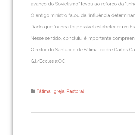
avanço do Sovietismo” levou ao reforço da “linha
O antigo ministro falou da “influência determina
Dado que “nunca foi possível estabelecer um Es
Nesse sentido, concluiu, é importante compreen
O reitor do Santuário de Fátima, padre Carlos 
G.I./Ecclesia:OC
Category

Fátima
,
Igreja
,
Pastoral