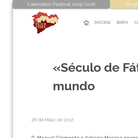
Calendário Pastoral 2025/2026
Progr
DIOCESE
BISPO
C
«Século de Fá
mundo
28 de Maio de 2017
D. Manuel Clemente e Adriano Moreira encerr