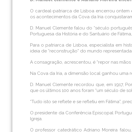
O cardeal-patriarca de Lisboa encerrou ontem 
os acontecimentos da Cova da Iria conquistara
D. Manuel Clemente falou do “século português d
Portuguesa da História e do Santuário de Fátim
Para o patriarca de Lisboa, especialista em hi
ideia de “reconstrução” do mundo representada 
A consagração, acrescentou, é “repor nas mãos d
Na Cova da Iria, a dimensão local ganhou uma re
D. Manuel Clemente recordou que, em 1917, Por
que os últimos 100 anos foram “um século de sob
“Tudo isto se reflete e se refletiu em Fátima”, prec
O presidente da Conferência Episcopal Portugu
Igreja.
O professor catedrático Adriano Moreira falou