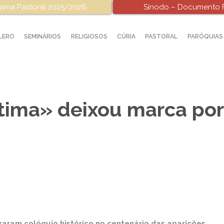
ama Pastoral 2025/2026
Sínodo – Documento F
LERO
SEMINÁRIOS
RELIGIOSOS
CÚRIA
PASTORAL
PARÓQUIAS
tima» deixou marca po
aram colóquio histórico no centenário das aparições.