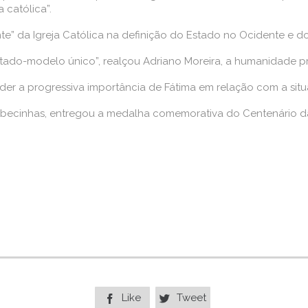
 católica”.
nte” da Igreja Católica na definição do Estado no Ocidente e dos
tado-modelo único”, realçou Adriano Moreira, a humanidade pr
der a progressiva importância de Fátima em relação com a situ
Cabecinhas, entregou a medalha comemorativa do Centenário d
Like
Tweet

