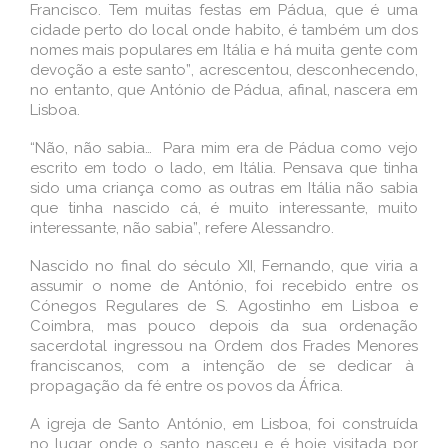
Francisco. Tem muitas festas em Pádua, que é uma
cidade perto do local onde habito, é também um dos
nomes mais populares em Itália e há muita gente com
devoção a este santo”, acrescentou, desconhecendo,
no entanto, que António de Pádua, afinal, nascera em
Lisboa.
“Não, não sabia… Para mim era de Pádua como vejo
escrito em todo o lado, em Itália. Pensava que tinha
sido uma criança como as outras em Itália não sabia
que tinha nascido cá, é muito interessante, muito
interessante, não sabia”, refere Alessandro.
Nascido no final do século XII, Fernando, que viria a
assumir o nome de António, foi recebido entre os
Cónegos Regulares de S. Agostinho em Lisboa e
Coimbra, mas pouco depois da sua ordenação
sacerdotal ingressou na Ordem dos Frades Menores
franciscanos, com a intenção de se dedicar à
propagação da fé entre os povos da África.
A igreja de Santo António, em Lisboa, foi construí­da
no lugar onde o santo nasceu e é hoje visitada por