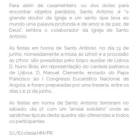
Para além de casamenteiro ou dos dotes para
encontrar objetos perdidos, Santo António é “o
grande doutor da Igreja e um santo que leva ao
mundo uma palavra profunda e de amor e de paz, de
Deus”, lembra o colaborador da Igreja de Santo
António.
As festas em honra de Santo António, no dia 13 de
junho, nomeadamente a missa às 12h00 e a procissão
às 17h00, são presididas pelo bispo auxiliar de Lisboa
D. Nuno Brás, em representação do cardeal-patriarca
de Lisboa, D. Manuel Clemente, enviado do Papa
Francisco ao I Congresso Eucarí­stico Nacional de
Angola, e foram preparadas por uma trezena, entre os
dias 1 e 12 de junho.
As festas em honra de Santo António terminam no
sábado, dia 17, com um “arraial solidário” onde as
sardinhas tí­picas desta quadra são oferecidas a todos
os participantes.
G.I./Ecclesia:HM/PR