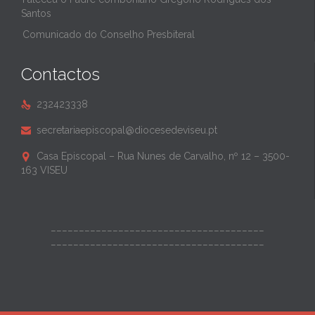
Santos
Comunicado do Conselho Presbiteral
Contactos
232423338

secretariaepiscopal@diocesedeviseu.pt

Casa Episcopal – Rua Nunes de Carvalho, nº 12 – 3500-

163 VISEU
______________________________________
______________________________________