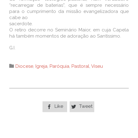
“recarregar de baterias”, que é sempre necessário
para o cumprimento da missão evangelizadora que
cabe ao
sacerdote.
O retiro decorre no Seminário Maior, em cuja Capela
há também momentos de adoração ao Santíssimo.
G.I.
Category

Diocese
,
Igreja
,
Paróquia
,
Pastoral
,
Viseu
Like
Tweet

