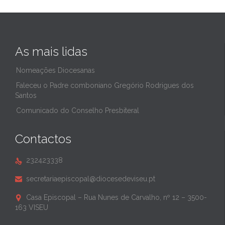
As mais lidas
Nomeações Diocesanas
Faleceu o Padre comboniano Gregório Rodrigues dos
Santos
Comunicado do Conselho Presbiteral
Contactos
232423338

secretariaepiscopal@diocesedeviseu.pt

Casa Episcopal – Rua Nunes de Carvalho, nº 12 – 3500-

163 VISEU