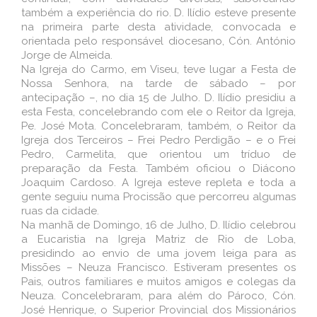
também a experiência do rio. D. Ilídio esteve presente
na primeira parte desta atividade, convocada e
orientada pelo responsável diocesano, Cón. António
Jorge de Almeida.
Na Igreja do Carmo, em Viseu, teve lugar a Festa de
Nossa Senhora, na tarde de sábado – por
antecipação –, no dia 15 de Julho. D. Ilídio presidiu a
esta Festa, concelebrando com ele o Reitor da Igreja,
Pe. José Mota. Concelebraram, também, o Reitor da
Igreja dos Terceiros – Frei Pedro Perdigão – e o Frei
Pedro, Carmelita, que orientou um tríduo de
preparação da Festa. Também oficiou o Diácono
Joaquim Cardoso. A Igreja esteve repleta e toda a
gente seguiu numa Procissão que percorreu algumas
ruas da cidade.
Na manhã de Domingo, 16 de Julho, D. Ilídio celebrou
a Eucaristia na Igreja Matriz de Rio de Loba,
presidindo ao envio de uma jovem leiga para as
Missões – Neuza Francisco. Estiveram presentes os
Pais, outros familiares e muitos amigos e colegas da
Neuza. Concelebraram, para além do Pároco, Cón.
José Henrique, o Superior Provincial dos Missionários