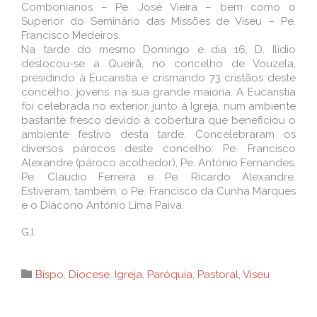
Combonianos – Pe. José Vieira – bem como o
Superior do Seminário das Missões de Viseu – Pe.
Francisco Medeiros.
Na tarde do mesmo Domingo e dia 16, D. Ilídio
deslocou-se a Queirã, no concelho de Vouzela,
presidindo à Eucaristia e crismando 73 cristãos deste
concelho, jovens, na sua grande maioria. A Eucaristia
foi celebrada no exterior, junto à Igreja, num ambiente
bastante fresco devido à cobertura que beneficiou o
ambiente festivo desta tarde. Concelebraram os
diversos párocos deste concelho: Pe. Francisco
Alexandre (pároco acolhedor), Pe. António Fernandes,
Pe. Cláudio Ferreira e Pe. Ricardo Alexandre.
Estiveram, também, o Pe. Francisco da Cunha Marques
e o Diácono António Lima Paiva.
G.I.
Category

Bispo
,
Diocese
,
Igreja
,
Paróquia
,
Pastoral
,
Viseu