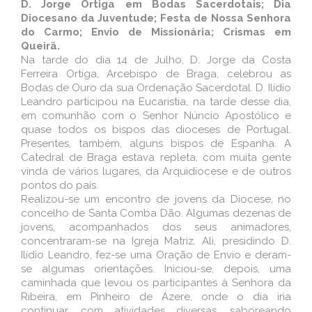
D. Jorge Ortiga em Bodas Sacerdotais; Dia
Diocesano da Juventude; Festa de Nossa Senhora
do Carmo; Envio de Missionária; Crismas em
Queirã.
Na tarde do dia 14 de Julho, D. Jorge da Costa
Ferreira Ortiga, Arcebispo de Braga, celebrou as
Bodas de Ouro da sua Ordenação Sacerdotal. D. Ilídio
Leandro participou na Eucaristia, na tarde desse dia,
em comunhão com o Senhor Núncio Apostólico e
quase todos os bispos das dioceses de Portugal.
Presentes, também, alguns bispos de Espanha. A
Catedral de Braga estava repleta, com muita gente
vinda de vários lugares, da Arquidiocese e de outros
pontos do país.
Realizou-se um encontro de jovens da Diocese, no
concelho de Santa Comba Dão. Algumas dezenas de
jovens, acompanhados dos seus animadores,
concentraram-se na Igreja Matriz. Ali, presidindo D.
Ilídio Leandro, fez-se uma Oração de Envio e deram-
se algumas orientações. Iniciou-se, depois, uma
caminhada que levou os participantes à Senhora da
Ribeira, em Pinheiro de Ázere, onde o dia iria
continuar, com atividades diversas, saboreando