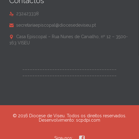
Contactos
232423338

secretariaepiscopal@diocesedeviseu.pt

Casa Episcopal – Rua Nunes de Carvalho, nº 12 – 3500-

163 VISEU
______________________________________
______________________________________
© 2016 Diocese de Viseu. Todos os direitos reservados.
Desenvolvimento:
scpdpi.com

Siga-nos: