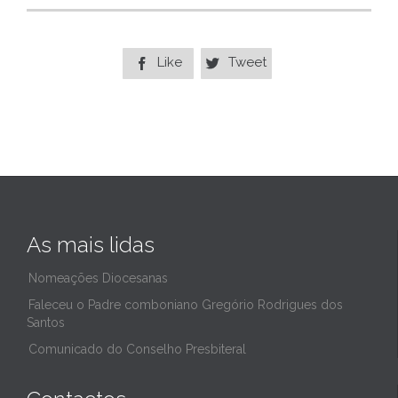
Like
Tweet


As mais lidas
Nomeações Diocesanas
Faleceu o Padre comboniano Gregório Rodrigues dos
Santos
Comunicado do Conselho Presbiteral