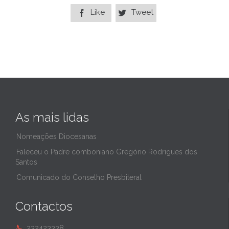
Like
Tweet


As mais lidas
Nomeações Diocesanas
Faleceu o Padre comboniano Gregório Rodrigues dos
Santos
Comunicado do Conselho Presbiteral
Contactos
232423338
