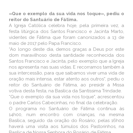
«Que o exemplo da sua vida nos toque», pediu o
reitor do Santuário de Fátima.
A Igreja Católica celebra hoje, pela primeira vez, a
festa litúrgica dos Santos Francisco e Jacinta Marto,
videntes de Fátima que foram canonizados a 13 de
maio de 2017 pelo Papa Francisco.
“Ao longo deste dia, demos graças a Deus por este
dom maravilhoso desta santidade reconhecida dos
Santos Francisco e Jacinta, pelo exemplo que a Igreja
nos apresenta nas suas vidas. E recorramos também à
sua intercessão, para que saibamos viver uma vida de
oração mais intensa, estar atento aos outros”, pediu o
reitor do Santuário de Fátima, ao presidir à Missa
votiva desta festa, na Basílica da Santíssima Trindade.
“Que o exemplo da sua vida nos toque”, acrescentou
o padre Carlos Cabecinhas, no final da celebração.
O programa no Santuário de Fátima continua às
14h00, num encontro com crianças, na mesma
Basílica, seguido da oração do Rosário; pelas 16h00
haverá uma visita aos túmulos dos Pastorinhos, na
Basílica de Nossa Senhora do Rosário de Fátima.