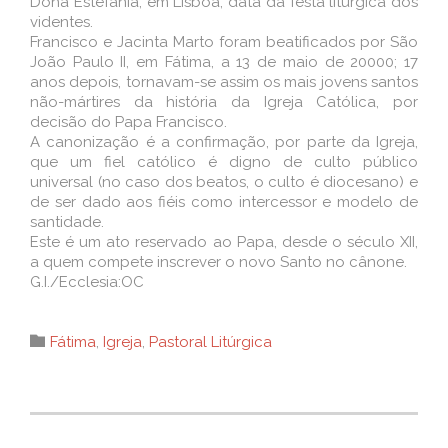
Dona Estefânia, em Lisboa, data da festa litúrgica dos
videntes.
Francisco e Jacinta Marto foram beatificados por São
João Paulo II, em Fátima, a 13 de maio de 20000; 17
anos depois, tornavam-se assim os mais jovens santos
não-mártires da história da Igreja Católica, por
decisão do Papa Francisco.
A canonização é a confirmação, por parte da Igreja,
que um fiel católico é digno de culto público
universal (no caso dos beatos, o culto é diocesano) e
de ser dado aos fiéis como intercessor e modelo de
santidade.
Este é um ato reservado ao Papa, desde o século XII,
a quem compete inscrever o novo Santo no cânone.
G.I./Ecclesia:OC
Category

Fátima
,
Igreja
,
Pastoral Litúrgica