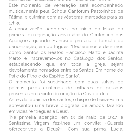
Este momento de veneração será acompanhado
musicalmente pela Schola Cantorum Pastorinhos de
Fátima, e culmina com as vésperas, marcadas para as
17h30.
A canonização aconteceu no início da Missa da
primeira peregrinação aniversária do Centenário das
Aparições, quando Francisco proferiu a fórmula de
canonização, em português: “Declaramos e definimos
como Santos os Beatos Francisco Marto e Jacinta
Marto e inscrevemo-los no Catálogo dos Santos,
estabelecendo que, em toda a Igreja, sejam
devotamente honrados entre os Santos. Em nome do
Pai e do Filho e do Espírito Santo”.
O momento foi sublinhado com duas salvas de
palmas pelas centenas de milhares de pessoas
presentes no recinto de oração da Cova da Iria.
Antes da ladainha dos santos, o bispo de Leiria-Fátima
apresentou uma breve biografia de ambos, falando
em vidas “entregues a Deus”.
“Na primeira aparição, em 13 de maio de 1917, a
Santíssima Virgem fez-lhes um convite: «Quereis
oferecer-vos a Deus?». Com sua prima, Lúcia,