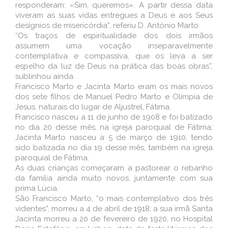
responderam: «Sim, queremos». A partir dessa data
viveram as suas vidas entregues a Deus e aos Seus
desígnios de misericórdia”, referiu D. António Marto.
“Os traços de espiritualidade dos dois irmãos
assumem uma vocação inseparavelmente
contemplativa e compassiva, que os leva a ser
espelho da luz de Deus na prática das boas obras”,
sublinhou ainda.
Francisco Marto e Jacinta Marto eram os mais novos
dos sete filhos de Manuel Pedro Marto e Olímpia de
Jesus, naturais do lugar de Aljustrel, Fátima.
Francisco nasceu a 11 de junho de 1908 e foi batizado
no dia 20 desse mês, na igreja paroquial de Fátima;
Jacinta Marto nasceu a 5 de março de 1910, tendo
sido batizada no dia 19 desse mês, também na igreja
paroquial de Fátima.
As duas crianças começaram a pastorear o rebanho
da família ainda muito novos, juntamente com sua
prima Lúcia.
São Francisco Marto, “o mais contemplativo dos três
videntes”, morreu a 4 de abril de 1918; a sua irmã Santa
Jacinta morreu a 20 de fevereiro de 1920, no Hospital