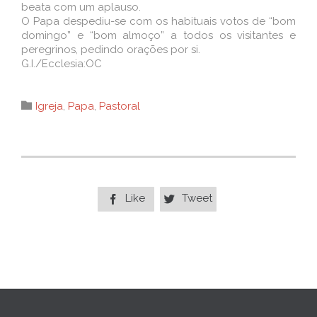
beata com um aplauso.
O Papa despediu-se com os habituais votos de “bom
domingo” e “bom almoço” a todos os visitantes e
peregrinos, pedindo orações por si.
G.I./Ecclesia:OC
Category

Igreja
,
Papa
,
Pastoral
Like
Tweet

