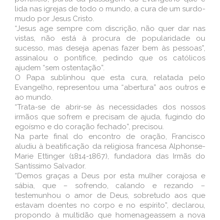
lida nas igrejas de todo o mundo, a cura de um surdo-
mudo por Jesus Cristo.
“Jesus age sempre com discrição, não quer dar nas
vistas, não está à procura de popularidade ou
sucesso, mas deseja apenas fazer bem às pessoas”,
assinalou o pontífice, pedindo que os católicos
ajudem “sem ostentação”.
O Papa sublinhou que esta cura, relatada pelo
Evangelho, representou uma “abertura” aos outros e
ao mundo.
“Trata-se de abrir-se às necessidades dos nossos
irmãos que sofrem e precisam de ajuda, fugindo do
egoísmo e do coração fechado”, precisou.
Na parte final do encontro de oração, Francisco
aludiu à beatificação da religiosa francesa Alphonse-
Marie Ettinger (1814-1867), fundadora das Irmãs do
Santíssimo Salvador.
“Demos graças a Deus por esta mulher corajosa e
sábia, que – sofrendo, calando e rezando –
testemunhou o amor de Deus, sobretudo aos que
estavam doentes no corpo e no espírito”, declarou,
propondo à multidão que homenageassem a nova