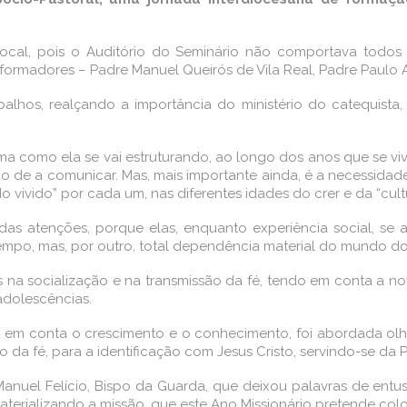
cal, pois o Auditório do Seminário não comportava todos 
ormadores – Padre Manuel Queirós de Vila Real, Padre Paulo Al
alhos, realçando a importância do ministério do catequista, 
ma como ela se vai estruturando, ao longo dos anos que se vi
 de a comunicar. Mas, mais importante ainda, é a necessida
o vivido” por cada um, nas diferentes idades do crer e da “cu
 das atenções, porque elas, enquanto experiência social, s
mpo, mas, por outro, total dependência material do mundo do
ões na socialização e na transmissão da fé, tendo em conta a 
adolescências.
do em conta o crescimento e o conhecimento, foi abordada ol
 da fé, para a identificação com Jesus Cristo, servindo-se da P
anuel Felício, Bispo da Guarda, que deixou palavras de entus
terializando a missão, que este Ano Missionário pretende colo