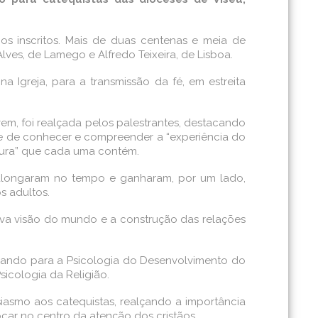
os inscritos. Mais de duas centenas e meia de
ves, de Lamego e Alfredo Teixeira, de Lisboa.
na Igreja, para a transmissão da fé, em estreita
vem, foi realçada pelos palestrantes, destacando
de de conhecer e compreender a “experiência do
ltura” que cada uma contém.
e alongaram no tempo e ganharam, por um lado,
s adultos.
nova visão do mundo e a construção das relações
hando para a Psicologia do Desenvolvimento do
sicologia da Religião.
iasmo aos catequistas, realçando a importância
car no centro da atenção dos cristãos.