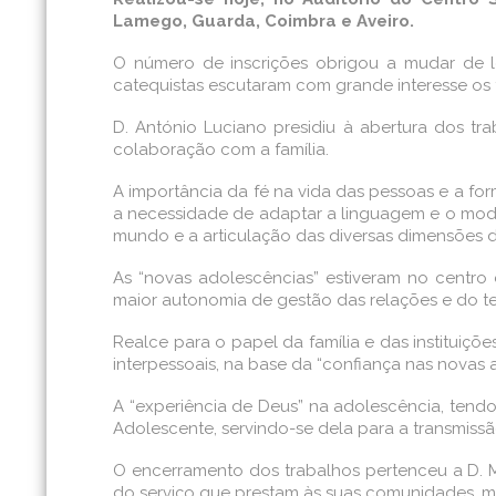
Lamego, Guarda, Coimbra e Aveiro.
O número de inscrições obrigou a mudar de lo
catequistas escutaram com grande interesse os f
D. António Luciano presidiu à abertura dos trab
colaboração com a família.
A importância da fé na vida das pessoas e a for
a necessidade de adaptar a linguagem e o modo
mundo e a articulação das diversas dimensões d
As “novas adolescências” estiveram no centro
maior autonomia de gestão das relações e do te
Realce para o papel da família e das instituiç
interpessoais, na base da “confiança nas novas 
A “experiência de Deus” na adolescência, ten
Adolescente, servindo-se dela para a transmissão
O encerramento dos trabalhos pertenceu a D. M
do serviço que prestam às suas comunidades, ma