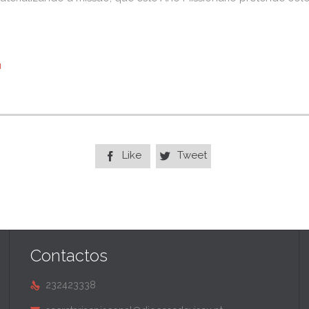
u
Like
Tweet


Contactos
232423338
