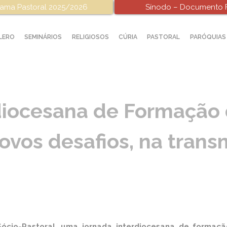
ama Pastoral 2025/2026
Sínodo – Documento F
LERO
SEMINÁRIOS
RELIGIOSOS
CÚRIA
PASTORAL
PARÓQUIAS
diocesana de Formação
ovos desafios, na trans
 Sócio-Pastoral, uma jornada interdiocesana de formaçã