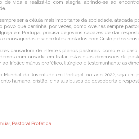
to de vida e realizá-lo com alegria, abrindo-se ao enco
de.
sempre ser a célula mais importante da sociedade, atacada p
o povo que caminha, por vezes, como ovelhas sempre pastor. 
 Igreja em Portugal precisa de jovens capazes de dar respos
os e consagradas e sacerdotes imolados com Cristo pelos seus 
 causadora de inférteis planos pastorais, como é o caso da 
ndemos com ousadia em tratar estas duas dimensões da pastoral
ao tríplice múnus profético, litúrgico e testemunhante as dime
undial da Juventude em Portugal, no ano 2022, seja um po
ento humano, cristão, e na sua busca de descoberta e respost
iliar
,
Pastoral Profética