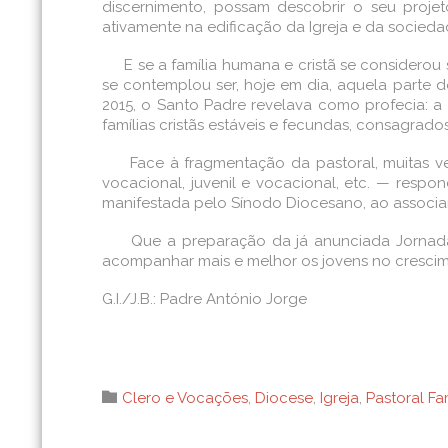
discernimento, possam descobrir o seu proje
ativamente na edificação da Igreja e da socieda
E se a família humana e cristã se considerou 
se contemplou ser, hoje em dia, aquela parte d
2015, o Santo Padre revelava como profecia: a
famílias cristãs estáveis e fecundas, consagrad
Face à fragmentação da pastoral, muitas vezes
vocacional, juvenil e vocacional, etc. — respo
manifestada pelo Sínodo Diocesano, ao associar 
Que a preparação da já anunciada Jornada M
acompanhar mais e melhor os jovens no crescim
G.I./J.B.: Padre António Jorge
Category

Clero e Vocações
,
Diocese
,
Igreja
,
Pastoral Fam