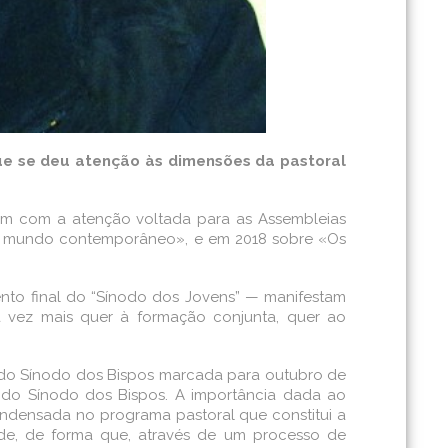
que se deu atenção às dimensões da pastoral
m com a atenção voltada para as Assembleias
 no mundo contemporâneo», e em 2018 sobre «Os
o final do “Sínodo dos Jovens” — manifestam
vez mais quer à formação conjunta, quer ao
a do Sínodo dos Bispos marcada para outubro de
l do Sínodo dos Bispos. A importância dada ao
ondensada no programa pastoral que constitui a
ade, de forma que, através de um processo de