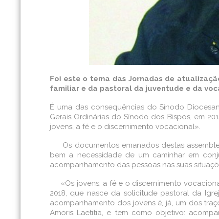
Foi este o tema das Jornadas de atualizaçã
familiar e da pastoral da juventude e da vo
É uma das consequências do Sínodo Diocesan
Gerais Ordinárias do Sínodo dos Bispos, em 2
jovens, a fé e o discernimento vocacional».
Os documentos emanados destas assembleias 
bem a necessidade de um caminhar em conju
acompanhamento das pessoas nas suas situaçõ
«Os jovens, a fé e o discernimento vocacional
2018, que nasce da solicitude pastoral da Ig
acompanhamento dos jovens é, já, um dos traço
Amoris Laetitia, e tem como objetivo: acomp