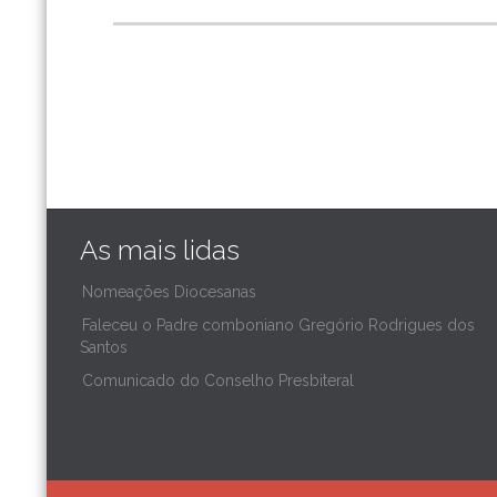
As mais lidas
Nomeações Diocesanas
Faleceu o Padre comboniano Gregório Rodrigues dos
Santos
Comunicado do Conselho Presbiteral