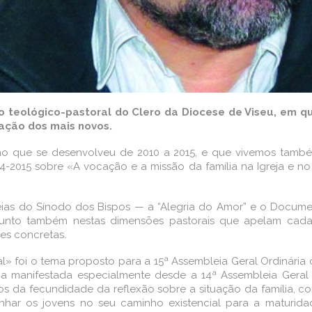
o teológico-pastoral do Clero da Diocese de Viseu, em 
cação dos mais novos.
o que se desenvolveu de 2010 a 2015, e que vivemos també
014-2015 sobre «A vocação e a missão da família na Igreja e
do Sínodo dos Bispos — a “Alegria do Amor” e o Document
nto também nestas dimensões pastorais que apelam cada 
es concretas.
» foi o tema proposto para a 15ª Assembleia Geral Ordinári
reja manifestada especialmente desde a 14ª Assembleia Gera
s da fecundidade da reflexão sobre a situação da família, c
anhar os jovens no seu caminho existencial para a maturid