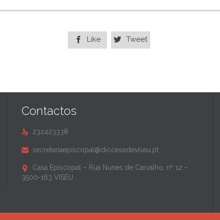
Like
Tweet


Contactos
232423338

secretariaepiscopal@diocesedeviseu.pt

Casa Episcopal – Rua Nunes de Carvalho, nº 12 –

3500-163 VISEU