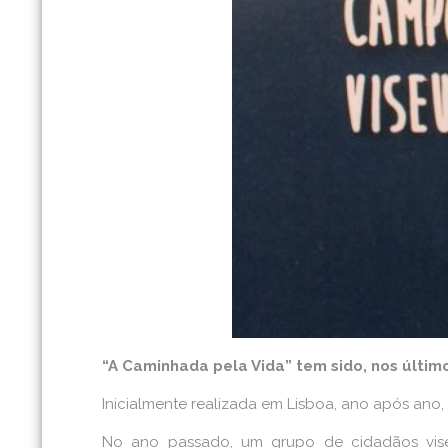
“A Caminhada pela Vida” tem sido, nos últim
Inicialmente realizada em Lisboa, ano após ano
No ano passado, um grupo de cidadãos visee