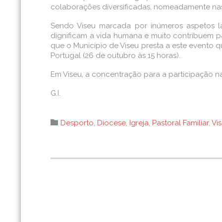
colaborações diversificadas, nomeadamente nas
Sendo Viseu marcada por inúmeros aspetos la
dignificam a vida humana e muito contribuem pa
que o Município de Viseu presta a este evento
Portugal (26 de outubro às 15 horas).
Em Viseu, a concentração para a participação na
G.I.
Category

Desporto
,
Diocese
,
Igreja
,
Pastoral Familiar
,
Vi