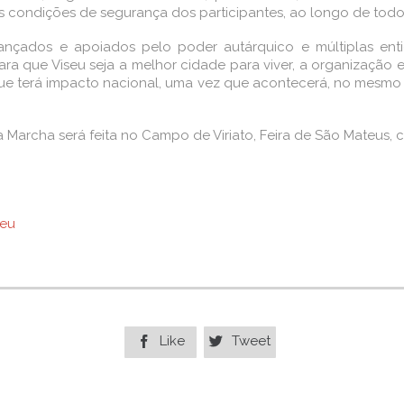
 condições de segurança dos participantes, ao longo de todo
nçados e apoiados pelo poder autárquico e múltiplas entid
ra que Viseu seja a melhor cidade para viver, a organização
 que terá impacto nacional, uma vez que acontecerá, no mesm
 Marcha será feita no Campo de Viriato, Feira de São Mateus,
seu
Like
Tweet

