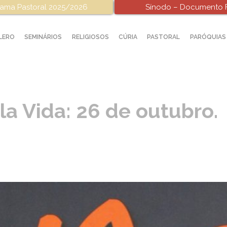
ama Pastoral 2025/2026
Sínodo – Documento F
LERO
SEMINÁRIOS
RELIGIOSOS
CÚRIA
PASTORAL
PARÓQUIAS
a Vida: 26 de outubro.