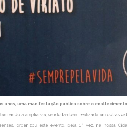
os anos, uma manifestação pública sobre o enaltecimento 
, tem vindo a ampliar-se, sendo também realizada em outras ci
nses, organizou este evento, pela 1.ª vez, na nossa Cid