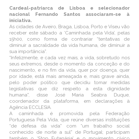
Cardeal-patriarca de Lisboa e selecionador
nacional Fernando Santos associaram-se à
iniciativa.
As cidades de Aveiro, Braga, Lisboa, Porto e Viseu vão
receber este sábado a ‘Caminhada pela Vida’, pelas
15h00, como forma de contrariar “tentativas de
diminuir a sacralidade da vida humana, de diminuir a
sua importância”.
“Infelizmente, e cada vez mais, a vida, sobretudo nos
seus extremos, desde o momento da conceção e do
nascimento, e no fim da vida, quer por doença, quer
por idade, está mais ameaçada e, mais grave ainda,
pelo poder politico que decidiu tomar medidas
legislativas que diz respeito a esta dignidade
humana”, disse José Maria Seabra Duque,
coordenador da plataforma, em declarações à
Agência ECCLESIA.
A caminhada é promovida pela Federação
Portuguesa Pela Vida, que reúne diversas instituições
“de defesa da vida” com “um trabalho social
conhecido de norte a sul” de Portugal; participam
também o ‘Stop Eutanásia’ e o movimento cívico