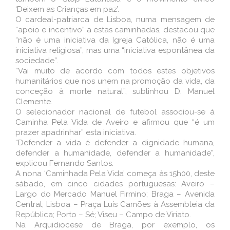
‘Deixem as Crianças em paz’.
O cardeal-patriarca de Lisboa, numa mensagem de
“apoio e incentivo” a estas caminhadas, destacou que
“não é uma iniciativa da Igreja Católica, não é uma
iniciativa religiosa”, mas uma “iniciativa espontânea da
sociedade”.
“Vai muito de acordo com todos estes objetivos
humanitários que nos unem na promoção da vida, da
conceção à morte natural”, sublinhou D. Manuel
Clemente.
O selecionador nacional de futebol associou-se à
Caminha Pela Vida de Aveiro e afirmou que “é um
prazer apadrinhar” esta iniciativa.
“Defender a vida é defender a dignidade humana,
defender a humanidade, defender a humanidade”,
explicou Fernando Santos.
A nona ‘Caminhada Pela Vida’ começa às 15h00, deste
sábado, em cinco cidades portuguesas: Aveiro –
Largo do Mercado Manuel Firmino; Braga – Avenida
Central; Lisboa – Praça Luís Camões à Assembleia da
República; Porto – Sé; Viseu – Campo de Viriato.
Na Arquidiocese de Braga, por exemplo, os