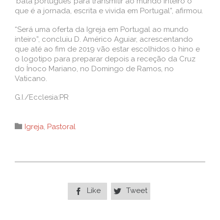
‘bata português’ para transmitir ao mundo inteiro o
que é a jornada, escrita e vivida em Portugal”, afirmou.
“Será uma oferta da Igreja em Portugal ao mundo
inteiro”, concluiu D. Américo Aguiar, acrescentando
que até ao fim de 2019 vão estar escolhidos o hino e
o logotipo para preparar depois a receção da Cruz
do Ínoco Mariano, no Domingo de Ramos, no
Vaticano.
G.I./Ecclesia:PR
Category

Igreja
,
Pastoral
Like
Tweet

