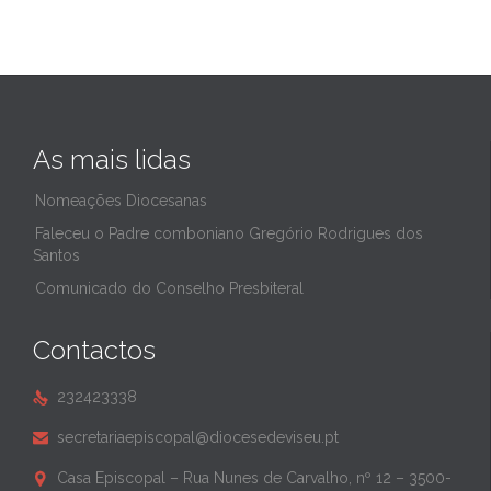
As mais lidas
Nomeações Diocesanas
Faleceu o Padre comboniano Gregório Rodrigues dos
Santos
Comunicado do Conselho Presbiteral
Contactos
232423338

secretariaepiscopal@diocesedeviseu.pt

Casa Episcopal – Rua Nunes de Carvalho, nº 12 – 3500-
