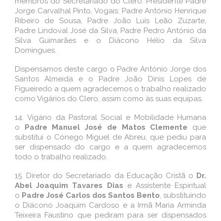
membros do Secretariado do Clero: Presidente Padre
Jorge Carvalhal Pinto, Vogais: Padre António Henrique
Ribeiro de Sousa, Padre João Luís Leão Zuzarte,
Padre Lindoval José da Silva, Padre Pedro António da
Silva Guimarães e o Diácono Hélio da Silva
Domingues.
Dispensamos deste cargo o Padre António Jorge dos
Santos Almeida e o Padre João Dinis Lopes de
Figueiredo a quem agradecemos o trabalho realizado
como Vigários do Clero, assim como às suas equipas.
14.
Vigário da Pastoral Social e Mobilidade Humana
o
Padre Manuel José de Matos Clemente
que
substitui o Cónego Miguel de Abreu, que pediu para
ser dispensado do cargo e a quem agradecemos
todo o trabalho realizado.
15.
Diretor do Secretariado da Educação Cristã o
Dr.
Abel Joaquim Tavares Dias
e Assistente Espiritual
o
Padre José Carlos dos Santos Bento
, substituindo
o Diácono Joaquim Cardoso e a Irmã Maria Arminda
Teixeira Faustino que pediram para ser dispensados