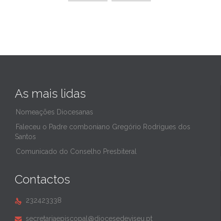
As mais lidas
Nomeações Diocesanas
Faleceu o Padre comboniano Gregório Rodrigues dos
Santos
Comunicado do Conselho Presbiteral
Contactos
232423338

secretariaepiscopal@diocesedeviseu.pt
