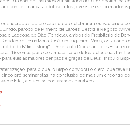
as e laicais, aos ministérios instituídos de leitor, acólito, ca
para com as crianças, adolescentes, jovens e seus animadores
 os sacerdotes do presbitério que celebraram ou vão ainda cel
Ulumdo, pároco de Pinheiro de Lafões, Destriz e Reigoso (Oliv
osa e Lageosa do Dão (Tondela), ambos do Presbitério de Beng
 Residência Jesus Maria José, em Jugueiros, Viseu; os 70 anos
 Geraldo de Fátima Morujão, Assistente Diocesano dos Escuteiro
oral. “Rezemos por estes irmãos sacerdotes, pelas suas famíl
 para eles as maiores bênçãos e graças de Deus”, frisou o Bisp
ternização, para o qual o Bispo convidou o clero, que teve 
s cinco pré-seminaristas, na conclusão de mais um encontro 
u sacerdotal, a quem se cantaram os parabéns.
qui
.
u