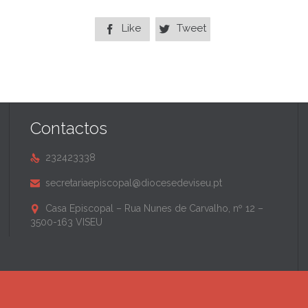
Like
Tweet


Contactos
232423338

secretariaepiscopal@diocesedeviseu.pt

Casa Episcopal – Rua Nunes de Carvalho, nº 12 –

3500-163 VISEU