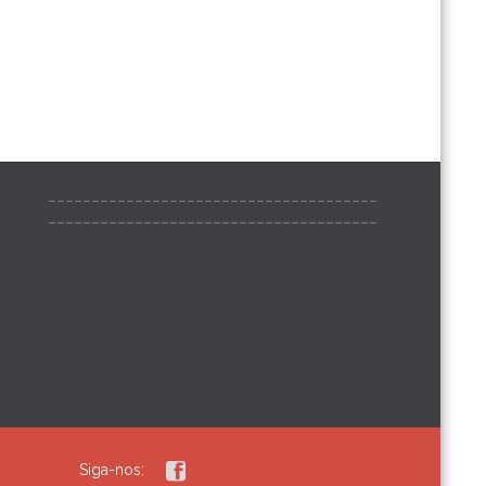
______________________________________
______________________________________

Siga-nos: