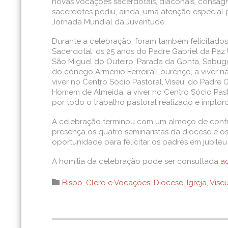
novas vocações sacerdotais, diaconais, consagrad
sacerdotes pediu, ainda, uma atenção especial 
Jornada Mundial da Juventude.
Durante a celebração, foram também felicitados
Sacerdotal: os 25 anos do Padre Gabriel da Paz 
São Miguel do Outeiro, Parada da Gonta, Sabug
do cónego Arménio Ferreira Lourenço, a viver na
viver no Centro Sócio Pastoral, Viseu; do Padre
Homem de Almeida, a viver no Centro Sócio Past
por todo o trabalho pastoral realizado e imploro
A celebração terminou com um almoço de confra
presença os quatro seminaristas da diocese e o
oportunidade para felicitar os padres em jubile
A homilia da celebração pode ser consultada
a
Category

Bispo
,
Clero e Vocações
,
Diocese
,
Igreja
,
Vise