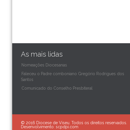
As mais lidas
Nomeações Diocesanas
Faleceu o Padre comboniano Gregório Rodrigues dos
Santos
Comunicado do Conselho Presbiteral
© 2016 Diocese de Viseu. Todos os direitos reservados.
Desenvolvimento:
scpdpi.com