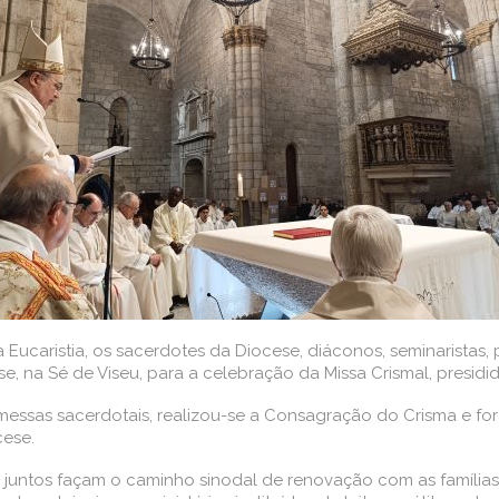
 Eucaristia, os sacerdotes da Diocese, diáconos, seminaristas, 
e, na Sé de Viseu, para a celebração da Missa Crismal, presidi
essas sacerdotais, realizou-se a Consagração do Crisma e fo
ese.
s juntos façam o caminho sinodal de renovação com as família