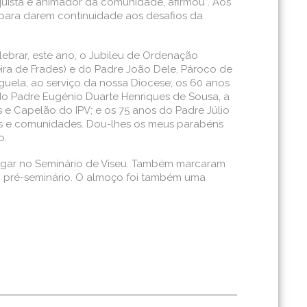
tequista e animador da comunidade, afirmou”. Aos
 para darem continuidade aos desafios da
ebrar, este ano, o Jubileu de Ordenação
eira de Frades) e do Padre João Dele, Pároco de
uela, ao serviço da nossa Diocese; os 60 anos
 do Padre Eugénio Duarte Henriques de Sousa, a
s e Capelão do IPV; e os 75 anos do Padre Júlio
ias e comunidades. Dou-lhes os meus parabéns
o.
lugar no Seminário de Viseu. Também marcaram
do pré-seminário. O almoço foi também uma