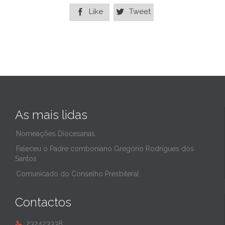
Like
Tweet


As mais lidas
Nomeações Diocesanas
Faleceu o Padre comboniano Gregório Rodrigues dos
Santos
Comunicado do Conselho Presbiteral
Contactos
232423338
