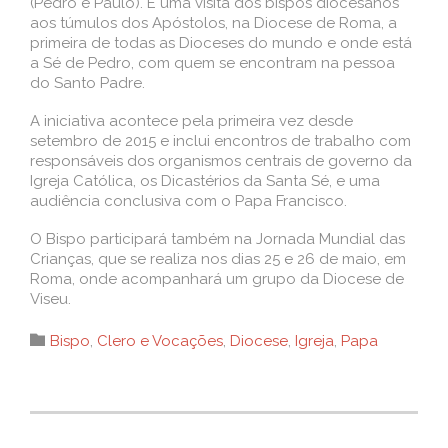
(Pedro e Paulo). É uma visita dos bispos diocesanos
aos túmulos dos Apóstolos, na Diocese de Roma, a
primeira de todas as Dioceses do mundo e onde está
a Sé de Pedro, com quem se encontram na pessoa
do Santo Padre.
A iniciativa acontece pela primeira vez desde
setembro de 2015 e inclui encontros de trabalho com
responsáveis dos organismos centrais de governo da
Igreja Católica, os Dicastérios da Santa Sé, e uma
audiência conclusiva com o Papa Francisco.
O Bispo participará também na Jornada Mundial das
Crianças, que se realiza nos dias 25 e 26 de maio, em
Roma, onde acompanhará um grupo da Diocese de
Viseu.
Category

Bispo
,
Clero e Vocações
,
Diocese
,
Igreja
,
Papa