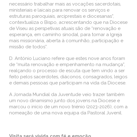
necessário trabalhar mais as vocações sacerdotais,
ministeriais e laicais para renovar os serviços e
estruturas paroquiais, arciprestais e diocesanas”,
contextualiza o Bispo, acrescentando que na Diocese
de Viseu as perspetivas atuais são de “renovação e
esperança, em caminho sinodal, para tornar a Igreja
mais missionária, aberta à comunhão, participação e
missão de todos”.
D. António Luciano refere que estes nove anos foram
de “muita renovação e empenhamento na mudança”,
realçando o processo de escuta que tem vindo a ser
feito pelos sacerdotes, diáconos, consagrados, leigos
e demais pessoas que participam na vida da Diocese.
A Jornada Mundial da Juventude veio trazer também
um novo dinamismo junto dos jovens na Diocese e
marcou o início de um novo triénio (2023-2026), com a
nomeação de uma nova equipa da Pastoral Juvenil.
Visita será vivida com fé e emoção