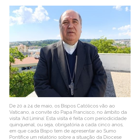
De 20 a 24 de maio, os Bispos Católicos vão ao
Vaticano, a convite do Papa Francisco, no âmbito da
visita ‘Ad Limina’. Esta visita é feita com periodicidade
quinquenal, ou seja, obrigatória a cada cinco anos,
em que cada Bispo tem de apresentar ao Sumo
Pontífice um relatório sobre a situação da Diocese