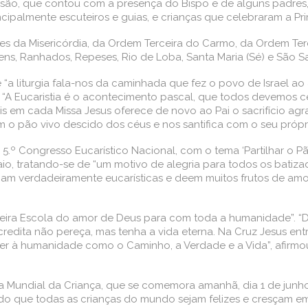
issão, que contou com a presença do Bispo e de alguns padres
ncipalmente escuteiros e guias, e crianças que celebraram a P
s da Misericórdia, da Ordem Terceira do Carmo, da Ordem Terc
s, Ranhados, Repeses, Rio de Loba, Santa Maria (Sé) e São Sa
ue “a liturgia fala-nos da caminhada que fez o povo de Israel 
 “A Eucaristia é o acontecimento pascal, que todos devemos c
em cada Missa Jesus oferece de novo ao Pai o sacrifício agra
m o pão vivo descido dos céus e nos santifica com o seu própri
 5.º Congresso Eucarístico Nacional, com o tema ‘Partilhar o 
io, tratando-se de “um motivo de alegria para todos os batiza
am verdadeiramente eucarísticas e deem muitos frutos de amor
dadeira Escola do amor de Deus para com toda a humanidade”. 
acredita não pereça, mas tenha a vida eterna. Na Cruz Jesus en
 à humanidade como o Caminho, a Verdade e a Vida”, afirmou, c
a Mundial da Criança, que se comemora amanhã, dia 1 de junho,
o que todas as crianças do mundo sejam felizes e cresçam em