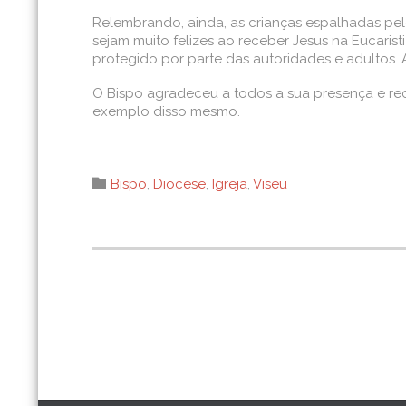
Relembrando, ainda, as crianças espalhadas pe
sejam muito felizes ao receber Jesus na Eucarist
protegido por parte das autoridades e adultos. A 
O Bispo agradeceu a todos a sua presença e reco
exemplo disso mesmo.
Category

Bispo
,
Diocese
,
Igreja
,
Viseu