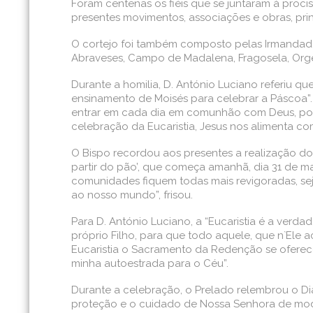
Foram centenas os fiéis que se juntaram à proc
presentes movimentos, associações e obras, pri
O cortejo foi também composto pelas Irmandade
Abraveses, Campo de Madalena, Fragosela, Orgen
Durante a homilia, D. António Luciano referiu q
ensinamento de Moisés para celebrar a Páscoa”.
entrar em cada dia em comunhão com Deus, pois 
celebração da Eucaristia, Jesus nos alimenta co
O Bispo recordou aos presentes a realização do
partir do pão’, que começa amanhã, dia 31 de ma
comunidades fiquem todas mais revigoradas, sej
ao nosso mundo”, frisou.
Para D. António Luciano, a “Eucaristia é a ver
próprio Filho, para que todo aquele, que n`Ele 
Eucaristia o Sacramento da Redenção se oferecer
minha autoestrada para o Céu”.
Durante a celebração, o Prelado relembrou o Di
proteção e o cuidado de Nossa Senhora de mod