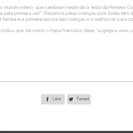
lo mundo inteiro, que celebram neste dia a festa da Primeira
ia pela primeira vez”. “Rezemos pelas crianças, pois todas têm d
família é a primeira escola das crianças e o melhor lar para os 
rdou que, tal como o Papa Francisco disse, “a igreja é uma c
Like
Tweet

