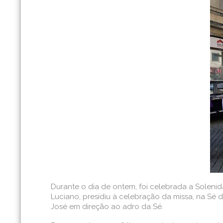
Durante o dia de ontem, foi celebrada a Soleni
Luciano, presidiu à celebração da missa, na Sé 
José em direção ao adro da Sé.