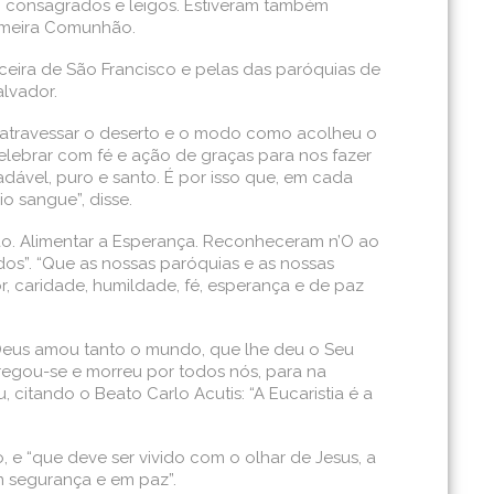
, consagrados e leigos. Estiveram também
rimeira Comunhão.
eira de São Francisco e pelas das paróquias de
lvador.
ao atravessar o deserto e o modo como acolheu o
elebrar com fé e ação de graças para nos fazer
dável, puro e santo. É por isso que, em cada
o sangue”, disse.
Pão. Alimentar a Esperança. Reconheceram n’O ao
dos”. “Que as nossas paróquias e as nossas
, caridade, humildade, fé, esperança e de paz
“Deus amou tanto o mundo, que lhe deu o Seu
tregou-se e morreu por todos nós, para na
itando o Beato Carlo Acutis: “A Eucaristia é a
 e “que deve ser vivido com o olhar de Jesus, a
 segurança e em paz”.