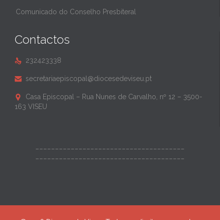
Comunicado do Conselho Presbiteral
Contactos
232423338

secretariaepiscopal@diocesedeviseu.pt

Casa Episcopal – Rua Nunes de Carvalho, nº 12 – 3500-

163 VISEU
______________________________________
______________________________________