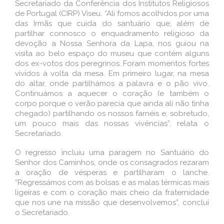
Secretariado da Conferência dos Institutos Religiosos
de Portugal (CIRP) Viseu. “Ali fomos acolhidos por uma
das Irmãs que cuida do santuário que, além de
partilhar connosco o enquadramento religioso da
devoção a Nossa Senhora da Lapa, nos guiou na
visita ao belo espaço do museu que contém alguns
dos ex-votos dos peregrinos. Foram momentos fortes
vividos à volta da mesa. Em primeiro lugar, na mesa
do altar, onde partilhámos a palavra e o pão vivo.
Continuámos a aquecer o coração (e também o
corpo porque o verão parecia que ainda ali não tinha
chegado) partilhando os nossos farnéis e, sobretudo,
um pouco mais das nossas vivências”, relata o
Secretariado.
O regresso incluiu uma paragem no Santuário do
Senhor dos Caminhos, onde os consagrados rezaram
a oração de vésperas e partilharam o lanche.
“Regressámos com as bolsas e as malas térmicas mais
ligeiras e com o coração mais cheio da fraternidade
que nos une na missão que desenvolvemos”, conclui
o Secretariado.