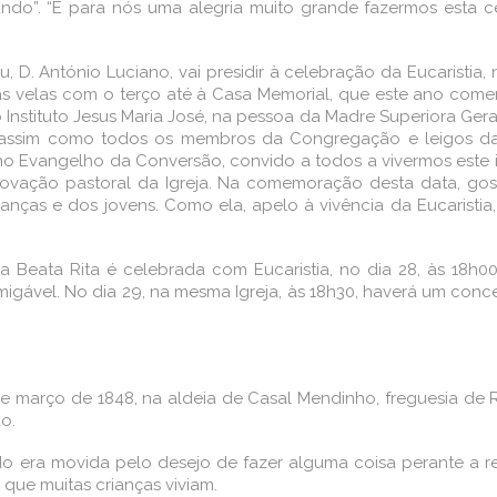
ndo”. “É para nós uma alegria muito grande fazermos esta c
, D. António Luciano, vai presidir à celebração da Eucaristia,
o das velas com o terço até à Casa Memorial, que este ano come
 o Instituto Jesus Maria José, na pessoa da Madre Superiora Gera
; assim como todos os membros da Congregação e leigos da
no Evangelho da Conversão, convido a todos a vivermos este 
ovação pastoral da Igreja. Na comemoração desta data, gos
anças e dos jovens. Como ela, apelo à vivência da Eucaristia
Beata Rita é celebrada com Eucaristia, no dia 28, às 18h00,
ável. No dia 29, na mesma Igreja, às 18h30, haverá um conce
 março de 1848, na aldeia de Casal Mendinho, freguesia de Ri
o.
do era movida pelo desejo de fazer alguma coisa perante a r
 que muitas crianças viviam.