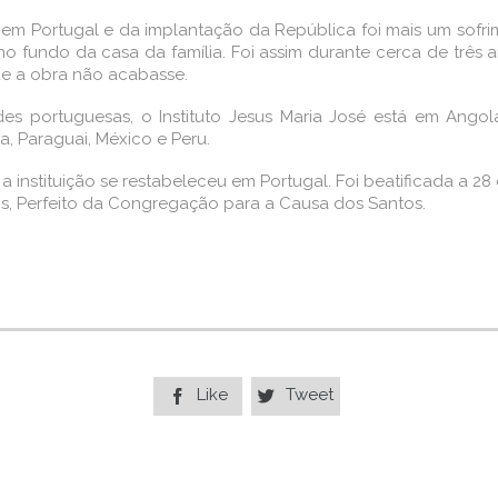
s em Portugal e da implantação da República foi mais um sofrim
no fundo da casa da família. Foi assim durante cerca de três 
que a obra não acabasse.
es portuguesas, o Instituto Jesus Maria José está em Ango
ia, Paraguai, México e Peru.
a instituição se restabeleceu em Portugal. Foi beatificada a 2
ins, Perfeito da Congregação para a Causa dos Santos.
Like
Tweet

