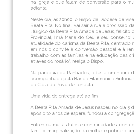
na Igreja e que falam de conversão para o mu
adianta.
Neste dia, às 20h00, o Bispo da Diocese de Viseu
Beata Rita. No final, vai sair à rua a procissã
litúrgico da Beata Rita Amada de Jesus, felicito
Provincial, Irmã Maria do Céu e seu conselho
atualidade do carisma da Beata Rita, centrado 
em nós o convite à conversão pessoal e à ren
trabalho com as famílias e na educação das cri
através do rosário”, realça o Bispo.
Na paróquia de Ranhados, a festa em honra da 
acompanhada pela Banda Filarmónica Sinfoniamig
da Casa do Povo de Tondela.
Uma vida de entrega até ao fim
A Beata Rita Amada de Jesus nasceu no dia 5 de
após oito anos de espera, fundou a congregaçã
Enfrentou muitas lutas e contrariedades, contu
familiar, marginalização da mulher e pobreza em