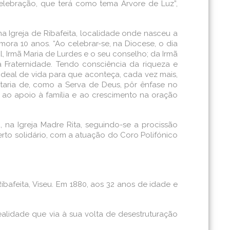
elebração, que terá como tema Árvore de Luz”,
 na Igreja de Ribafeita, localidade onde nasceu a
mora 10 anos. “Ao celebrar-se, na Diocese, o dia
l, Irmã Maria de Lurdes e o seu conselho; da Irmã
 Fraternidade. Tendo consciência da riqueza e
ideal de vida para que aconteça, cada vez mais,
taria de, como a Serva de Deus, pôr ênfase no
, ao apoio à família e ao crescimento na oração
 na Igreja Madre Rita, seguindo-se a procissão
rto solidário, com a atuação do Coro Polifónico
bafeita, Viseu. Em 1880, aos 32 anos de idade e
ealidade que via à sua volta de desestruturação