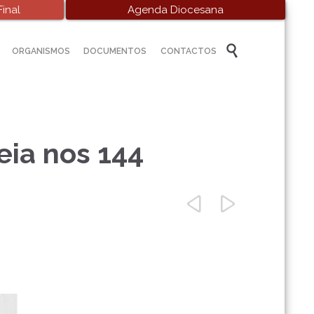
inal
Agenda Diocesana
Skip

ORGANISMOS
DOCUMENTOS
CONTACTOS
to
content
eia nos 144

