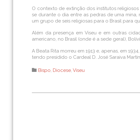
O contexto de extinção dos institutos religioso
se durante o dia entre as pedras de uma mina, 
um grupo de seis religiosas para o Brasil para 
Além da presença em Viseu e em outras cidad
americano, no Brasil (onde é a sede geral), Bolív
A Beata Rita morreu em 1913 e, apenas, em 1934, 
tendo presidido o Cardeal D. José Saraiva Mart
Category

Bispo
,
Diocese
,
Viseu