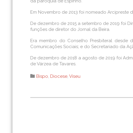
da paróquia de Espinho.
Em Novembro de 2013 foi nomeado Arcipreste do
De dezembro de 2015 a setembro de 2019 foi Di
funções de diretor do Jornal da Beira.
Era membro do Conselho Presbiteral desde 
Comunicações Sociais; e do Secretariado da Açã
De dezembro de 2018 a agosto de 2019 foi Admin
de Várzea de Tavares.
Category

Bispo
,
Diocese
,
Viseu