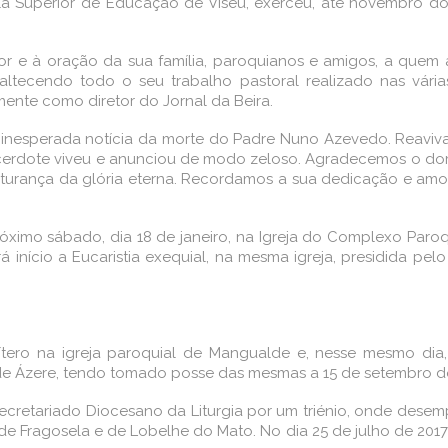
a Superior de Educação de Viseu, exerceu, até novembro do
or e à oração da sua família, paroquianos e amigos, a quem
ecendo todo o seu trabalho pastoral realizado nas várias
nte como diretor do Jornal da Beira.
e inesperada notícia da morte do Padre Nuno Azevedo. Reavi
cerdote viveu e anunciou de modo zeloso. Agradecemos o dom 
turança da glória eterna. Recordamos a sua dedicação e amor 
róximo sábado, dia 18 de janeiro, na Igreja do Complexo Par
rá início a Eucaristia exequial, na mesma igreja, presidida pel
tero na igreja paroquial de Mangualde e, nesse mesmo di
o de Ázere, tendo tomado posse das mesmas a 15 de setembro 
cretariado Diocesano da Liturgia por um triénio, onde desem
 Fragosela e de Lobelhe do Mato. No dia 25 de julho de 201