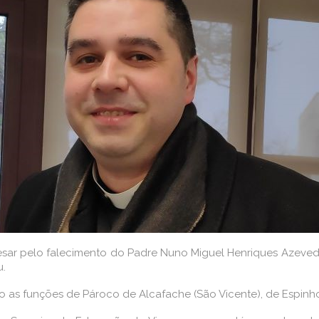
esar pelo falecimento do Padre Nuno Miguel Henriques Azevedo
u.
o as funções de Pároco de Alcafache (São Vicente), de Espinh