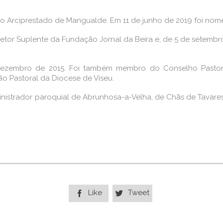
 Arciprestado de Mangualde. Em 11 de junho de 2019 foi nomea
retor Suplente da Fundação Jornal da Beira e, de 5 de setem
dezembro de 2015. Foi também membro do Conselho Pastora
o Pastoral da Diocese de Viseu.
istrador paroquial de Abrunhosa-a-Velha, de Chãs de Tavares,
Like
Tweet

