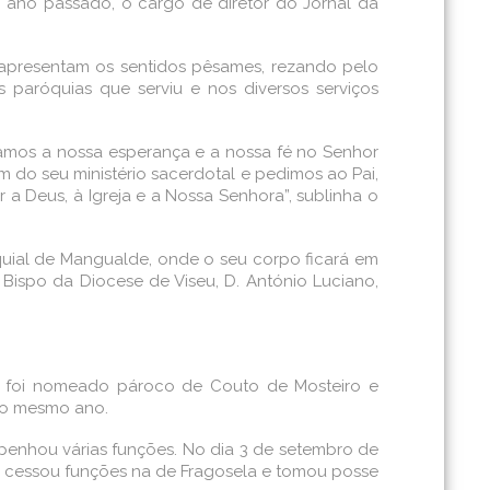
 ano passado, o cargo de diretor do Jornal da
 apresentam os sentidos pêsames, rezando pelo
 paróquias que serviu e nos diversos serviços
vamos a nossa esperança e a nossa fé no Senhor
do seu ministério sacerdotal e pedimos ao Pai,
a Deus, à Igreja e a Nossa Senhora”, sublinha o
oquial de Mangualde, onde o seu corpo ficará em
o Bispo da Diocese de Viseu, D. António Luciano,
a, foi nomeado pároco de Couto de Mosteiro e
do mesmo ano.
penhou várias funções. No dia 3 de setembro de
7 cessou funções na de Fragosela e tomou posse