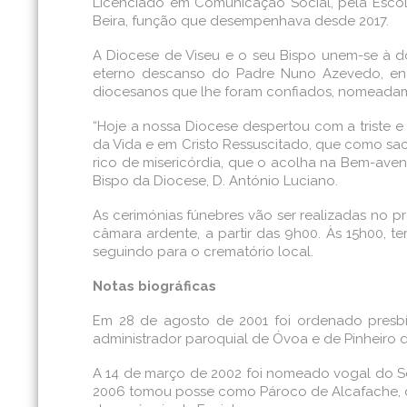
Licenciado em Comunicação Social, pela Escol
Beira, função que desempenhava desde 2017.
A Diocese de Viseu e o seu Bispo unem-se à d
eterno descanso do Padre Nuno Azevedo, enalt
diocesanos que lhe foram confiados, nomeadame
“Hoje a nossa Diocese despertou com a triste 
da Vida e em Cristo Ressuscitado, que como sa
rico de misericórdia, que o acolha na Bem-aven
Bispo da Diocese, D. António Luciano.
As cerimónias fúnebres vão ser realizadas no p
câmara ardente, a partir das 9h00. Às 15h00, te
seguindo para o crematório local.
Notas biográficas
Em 28 de agosto de 2001 foi ordenado presbí
administrador paroquial de Óvoa e de Pinheir
A 14 de março de 2002 foi nomeado vogal do Se
2006 tomou posse como Pároco de Alcafache, de