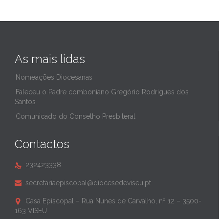
As mais lidas
Nomeações Diocesanas
Faleceu o Padre comboniano Gregório Rodrigues dos
Santos
Comunicado do Conselho Presbiteral
Contactos
232423338

secretariaepiscopal@diocesedeviseu.pt

Casa Episcopal – Rua Nunes de Carvalho, nº 12 – 3500-

163 VISEU