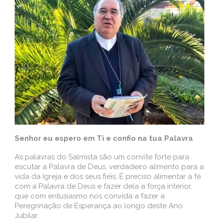
Senhor eu espero em Ti e confio na tua Palavra
As palavras do Salmista são um convite forte para
escutar a Palavra de Deus, verdadeiro alimento para a
vida da Igreja e dos seus fiéis. É preciso alimentar a fé
com a Palavra de Deus e fazer dela a força interior,
que com entusiasmo nos convida a fazer a
Peregrinação de Esperança ao longo deste Ano
Jubilar.