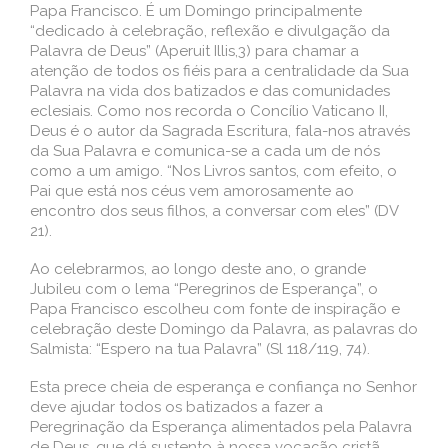
Papa Francisco. É um Domingo principalmente
“dedicado à celebração, reflexão e divulgação da
Palavra de Deus” (Aperuit Illis,3) para chamar a
atenção de todos os fiéis para a centralidade da Sua
Palavra na vida dos batizados e das comunidades
eclesiais. Como nos recorda o Concílio Vaticano II,
Deus é o autor da Sagrada Escritura, fala-nos através
da Sua Palavra e comunica-se a cada um de nós
como a um amigo. “Nos Livros santos, com efeito, o
Pai que está nos céus vem amorosamente ao
encontro dos seus filhos, a conversar com eles” (DV
21).
Ao celebrarmos, ao longo deste ano, o grande
Jubileu com o lema “Peregrinos de Esperança”, o
Papa Francisco escolheu com fonte de inspiração e
celebração deste Domingo da Palavra, as palavras do
Salmista: “Espero na tua Palavra” (Sl 118/119, 74).
Esta prece cheia de esperança e confiança no Senhor
deve ajudar todos os batizados a fazer a
Peregrinação da Esperança alimentados pela Palavra
de Deus, que dá sustento à nossa vocação cristã.