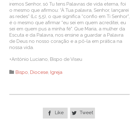
iremos Senhor, só Tu tens Palavras de vida eterna, foi
o mesmo que afirmou: “À Tua palavra, Senhor, lançarei
as redes” (Lc 5,5), o que significa “confio em Ti Senhor”,
é o mesmo que afirmar “eu sei em quem acreditei, eu
sei em quem pus a minha fé”. Que Maria, a mulher da
Escuta e da Palavra, nos ensine a guardar a Palavra
de Deus no nosso coração e a pô-la em prática na
nossa vida.
+António Luciano, Bispo de Viseu
Category

Bispo
,
Diocese
,
Igreja
Like
Tweet

