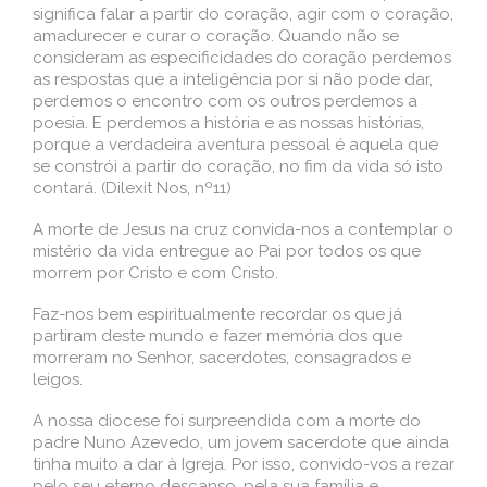
significa falar a partir do coração, agir com o coração,
amadurecer e curar o coração. Quando não se
consideram as especificidades do coração perdemos
as respostas que a inteligência por si não pode dar,
perdemos o encontro com os outros perdemos a
poesia. E perdemos a história e as nossas histórias,
porque a verdadeira aventura pessoal é aquela que
se constrói a partir do coração, no fim da vida só isto
contará. (Dilexit Nos, nº11)
A morte de Jesus na cruz convida-nos a contemplar o
mistério da vida entregue ao Pai por todos os que
morrem por Cristo e com Cristo.
Faz-nos bem espiritualmente recordar os que já
partiram deste mundo e fazer memória dos que
morreram no Senhor, sacerdotes, consagrados e
leigos.
A nossa diocese foi surpreendida com a morte do
padre Nuno Azevedo, um jovem sacerdote que ainda
tinha muito a dar à Igreja. Por isso, convido-vos a rezar
pelo seu eterno descanso, pela sua família e