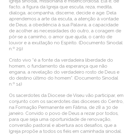
Igreja sinodal, missionária e misericordiosa. Ela é, de
facto, a figura da Igreja que escuta, reza, medita,
dialoga, acompanha, discerne, decide e age. Dela
aprendemos a arte da escuta, a atenção à vontade
de Deus, a obediência à sua Palavra, a capacidade
de acolher as necessidades do outro, a coragem de
pôr-se a caminho, o amor que ajuda, o canto de
louvor e a exultação no Espírito. (Documento Sinodal
n.º 29)
Cristo vivo “é a fonte da verdadeira liberdade do
homem, o fundamento da esperança que não
engana, a revelação do verdadeiro rosto de Deus e
do destino último do homem”. (Documento Sinodal
n.º 14)
Os sacerdotes da Diocese de Viseu vão participar, em
conjunto com os sacerdotes das dioceses do Centro,
na Formação Permanente em Fátima, de 28 a 30 de
janeiro. Convido o povo de Deus a rezar por todos,
para que seja uma oportunidade de renovação,
conversão pastoral e abertura aos desafios, que a
Igreja propõe a todos os fiéis em caminhada sinodal.