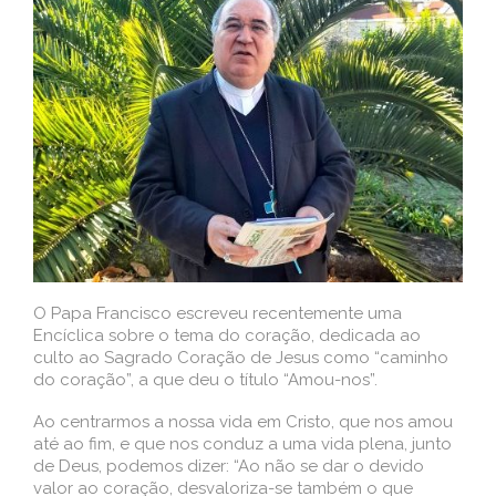
O Papa Francisco escreveu recentemente uma
Encíclica sobre o tema do coração, dedicada ao
culto ao Sagrado Coração de Jesus como “caminho
do coração”, a que deu o título “Amou-nos”.
Ao centrarmos a nossa vida em Cristo, que nos amou
até ao fim, e que nos conduz a uma vida plena, junto
de Deus, podemos dizer: “Ao não se dar o devido
valor ao coração, desvaloriza-se também o que