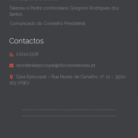
Faleceu o Padre comboniano Gregório Rodrigues dos
Santos
Comunicado do Conselho Presbiteral
Contactos
232423338

secretariaepiscopal@diocesedeviseu.pt

Casa Episcopal – Rua Nunes de Carvalho, nº 12 – 3500-

163 VISEU
______________________________________
______________________________________