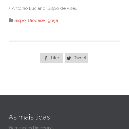
+ António Luciano, Bispo de Viseu
Category

Bispo
,
Diocese
,
Igreja
Like
Tweet


As mais lidas
Nomeações Diocesanas