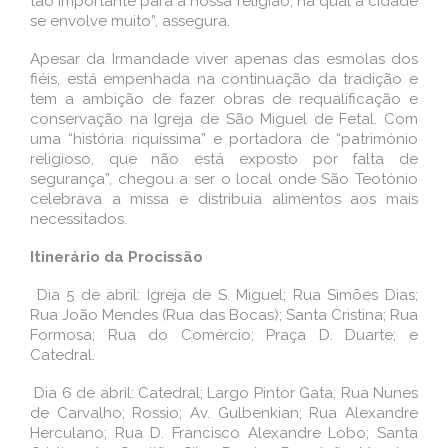
tão importante para a nossa religião, na qual a cidade
se envolve muito”, assegura.
Apesar da Irmandade viver apenas das esmolas dos
fiéis, está empenhada na continuação da tradição e
tem a ambição de fazer obras de requalificação e
conservação na Igreja de São Miguel de Fetal. Com
uma “história riquíssima” e portadora de “património
religioso, que não está exposto por falta de
segurança”, chegou a ser o local onde São Teotónio
celebrava a missa e distribuía alimentos aos mais
necessitados.
Itinerário da Procissão
Dia 5 de abril: Igreja de S. Miguel; Rua Simões Dias;
Rua João Mendes (Rua das Bocas); Santa Cristina; Rua
Formosa; Rua do Comércio; Praça D. Duarte; e
Catedral.
Dia 6 de abril: Catedral; Largo Pintor Gata; Rua Nunes
de Carvalho; Rossio; Av. Gulbenkian; Rua Alexandre
Herculano; Rua D. Francisco Alexandre Lobo; Santa