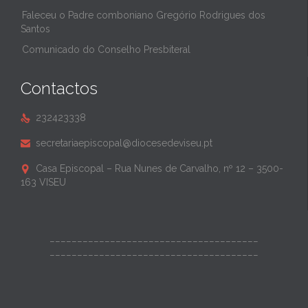
Faleceu o Padre comboniano Gregório Rodrigues dos
Santos
Comunicado do Conselho Presbiteral
Contactos
232423338

secretariaepiscopal@diocesedeviseu.pt

Casa Episcopal – Rua Nunes de Carvalho, nº 12 – 3500-

163 VISEU
______________________________________
______________________________________