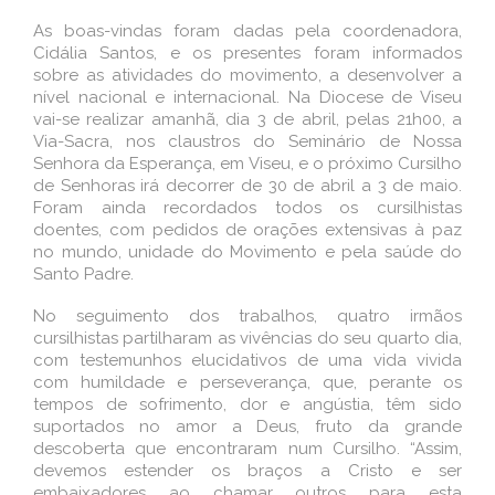
As boas-vindas foram dadas pela coordenadora,
Cidália Santos, e os presentes foram informados
sobre as atividades do movimento, a desenvolver a
nível nacional e internacional. Na Diocese de Viseu
vai-se realizar amanhã, dia 3 de abril, pelas 21h00, a
Via-Sacra, nos claustros do Seminário de Nossa
Senhora da Esperança, em Viseu, e o próximo Cursilho
de Senhoras irá decorrer de 30 de abril a 3 de maio.
Foram ainda recordados todos os cursilhistas
doentes, com pedidos de orações extensivas à paz
no mundo, unidade do Movimento e pela saúde do
Santo Padre.
No seguimento dos trabalhos, quatro irmãos
cursilhistas partilharam as vivências do seu quarto dia,
com testemunhos elucidativos de uma vida vivida
com humildade e perseverança, que, perante os
tempos de sofrimento, dor e angústia, têm sido
suportados no amor a Deus, fruto da grande
descoberta que encontraram num Cursilho. “Assim,
devemos estender os braços a Cristo e ser
embaixadores ao chamar outros para esta