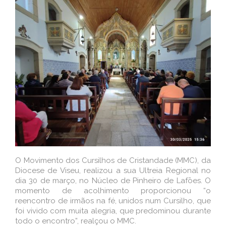
O Movimento dos Cursilhos de Cristandade (MMC), da
Diocese de Viseu, realizou a sua Ultreia Regional no
dia 30 de março, no Núcleo de Pinheiro de Lafōes. O
momento de acolhimento proporcionou “o
reencontro de irmãos na fé, unidos num Cursilho, que
foi vivido com muita alegria, que predominou durante
todo o encontro”, realçou o MMC.