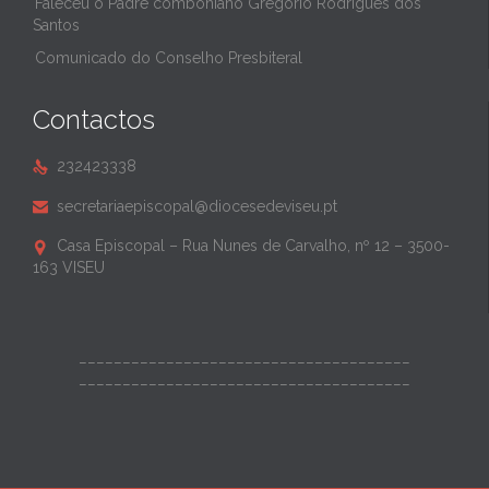
Faleceu o Padre comboniano Gregório Rodrigues dos
Santos
Comunicado do Conselho Presbiteral
Contactos
232423338

secretariaepiscopal@diocesedeviseu.pt

Casa Episcopal – Rua Nunes de Carvalho, nº 12 – 3500-

163 VISEU
______________________________________
______________________________________