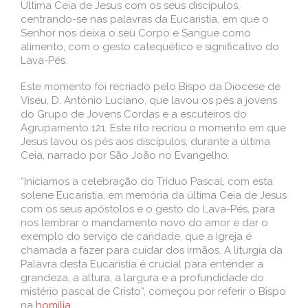
Última Ceia de Jesus com os seus discípulos,
centrando-se nas palavras da Eucaristia, em que o
Senhor nos deixa o seu Corpo e Sangue como
alimento, com o gesto catequético e significativo do
Lava-Pés.
Este momento foi recriado pelo Bispo da Diocese de
Viseu, D. António Luciano, que lavou os pés a jovens
do Grupo de Jovens Cordas e a escuteiros do
Agrupamento 121. Este rito recriou o momento em que
Jesus lavou os pés aos discípulos, durante a última
Ceia, narrado por São João no Evangelho.
“Iniciamos a celebração do Tríduo Pascal, com esta
solene Eucaristia, em memória da última Ceia de Jesus
com os seus apóstolos e o gesto do Lava-Pés, para
nos lembrar o mandamento novo do amor e dar o
exemplo do serviço de caridade, que a Igreja é
chamada a fazer para cuidar dos irmãos. A liturgia da
Palavra desta Eucaristia é crucial para entender a
grandeza, a altura, a largura e a profundidade do
mistério pascal de Cristo”, começou por referir o Bispo
na
homilia
.