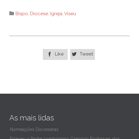
Category

Bispo
,
Diocese
,
Igreja
,
Viseu
Like
Tweet


As mais lidas
Nomeações Diocesanas
Faleceu o Padre comboniano Gregório Rodrigues dos