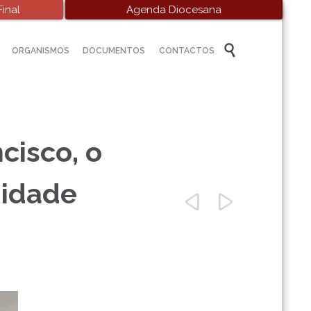
inal
Agenda Diocesana
Skip

ORGANISMOS
DOCUMENTOS
CONTACTOS
to
content
cisco, o
nidade

