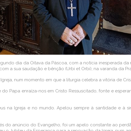
egundo dia da Oitava da Páscoa, com a notícia inesperada da 
 com a sua saudação e bênção (Urbi et Orbi), na varanda da Pr
Igreja, num momento em que a liturgia celebra a vitória de Cris
e do Papa enraíza-nos em Cristo Ressuscitado, fonte e esper
us na Igreja e no mundo. Apelou sempre à santidade e à si
avés do anúncio do Evangelho, foi um apelo constante ao perdão
 o Jubileu da Esperança para a renovação da Igreja, num amor