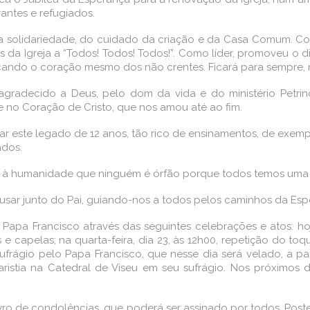
rantes e refugiados.
 solidariedade, do cuidado da criação e da Casa Comum. Com
da Igreja a “Todos! Todos! Todos!”. Como líder, promoveu o d
tocando o coração mesmo dos não crentes. Ficará para sempre, 
gradecido a Deus, pelo dom da vida e do ministério Petri
 no Coração de Cristo, que nos amou até ao fim.
nuar este legado de 12 anos, tão rico de ensinamentos, de exe
ados.
 à humanidade que ninguém é órfão porque todos temos uma 
sar junto do Pai, guiando-nos a todos pelos caminhos da Esp
o Papa Francisco através das seguintes celebrações e atos: ho
e capelas; na quarta-feira, dia 23, às 12h00, repetição do t
frágio pelo Papa Francisco, que nesse dia será velado, a part
ristia na Catedral de Viseu em seu sufrágio. Nos próximos d
vro de condolências, que poderá ser assinado por todos. Post