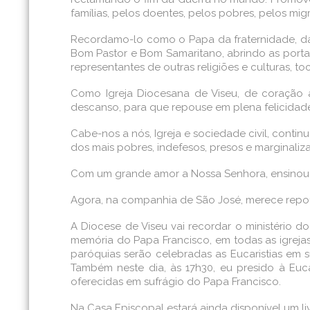
famílias, pelos doentes, pelos pobres, pelos mig
Recordamo-lo como o Papa da fraternidade, da
Bom Pastor e Bom Samaritano, abrindo as portas 
representantes de outras religiões e culturas, 
Como Igreja Diocesana de Viseu, de coração a
descanso, para que repouse em plena felicidade
Cabe-nos a nós, Igreja e sociedade civil, conti
dos mais pobres, indefesos, presos e marginaliz
Com um grande amor a Nossa Senhora, ensinou
Agora, na companhia de São José, merece repou
A Diocese de Viseu vai recordar o ministério d
memória do Papa Francisco, em todas as igrejas 
paróquias serão celebradas as Eucaristias em su
Também neste dia, às 17h30, eu presido à Euca
oferecidas em sufrágio do Papa Francisco.
Na Casa Episcopal estará ainda disponível um li