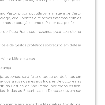
o Pastor próximo, cultivou a imagem de Cristo
iálogo, criou pontes e relações fraternas com os
no nosso coração, como o Pastor das periferias.
no do Papa Francisco, rezemos pelo seu eterno
mplos e de gestos proféticos sobretudo em defesa
Mãe, a Mãe de Jesus.
erança.
je, às 20h00, será feito o toque de defuntos em
oque dos sinos nos mesmos lugares de culto e nas
ir da Basílica de São Pedro, por todos os fiéis.
ias, todas as Eucaristias na Diocese devem ser
eriormente será enviado à Nunciatura Apostólica,