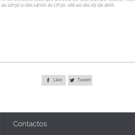
às 12h30 e das 14h00 às 17h30, até ao dia 29 de abril.
Like
Tweet


Contactos