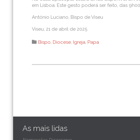
em Lisboa. Este gesto poderá ser feito, das 9h00 
António Luciano, Bispo de Viseu
Viseu, 21 de abril de 2025
Category

Bispo
,
Diocese
,
Igreja
,
Papa
As mais lidas
Nomeações Diocesanas